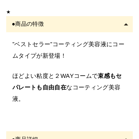
クの運営者または従事者のみ購入可能です。
★
アカウント登録は
必ずサロン名をご記入
ください。フリ
●商品の特徴
ーランスの方も委託先（所属）の企業名またはサロン名
をご記入くださ
い。
”ベストセラー”コーティング美容液にコー
※
サロン名を
「個人名」
でご登録の方は、
ご注文をキャ
ムタイプが新登場！
ンセル
させていただくことがございます。あらかじめご
了承ください。
ほどよい粘度と２WAYコームで
束感もセ
パレートも自由自在
なコーティング美容
※
開業予定の
方
液。
美容師免許の画像をメールにてご提出をお願いいたしま
す。
書類確認後に商品を発送しま
す。
確認できない場合はご注文をキャンセルいたしますの