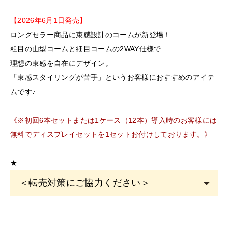
【2026年6月1日発売】
ロングセラー商品に束感設計のコームが新登場！
粗目の山型コームと細目コームの2WAY仕様で
理想の束感を自在にデザイン。
「束感スタイリングが苦手」というお客様におすすめのアイテ
ムです♪
《※初回6本セットまたは1ケース（12本）導入時のお客様には
無料でディスプレイセットを1セットお付けしております。》
★
＜転売対策にご協力ください＞
こちらの商品は
サロン専売品
です。
EYE
サロン・ヘアサロン・エステサロン・美容クリニッ