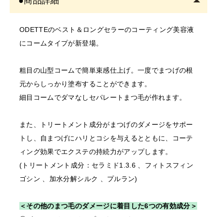
●商品詳細
で、あらかじめご了承くださ
ODETTEのベスト＆ロングセラーのコーティング美容液
〇開業予定の方＿証明書送り
にコームタイプが新登場。
先
order@odette.co.jp
粗目の山型コームで簡単束感仕上げ。一度でまつげの根
元からしっかり塗布することができます。
細目コームでダマなしセパレートまつ毛が作れます。
また、トリートメント成分がまつげのダメージをサポー
トし、自まつげにハリとコシを与えるとともに、コーテ
ィング効果でエクステの持続力がアップします。
(トリートメント成分：セラミド1.3.6 、フィトスフィン
ゴシン 、加水分解シルク 、プルラン)
＜その他のまつ毛のダメージに着目した6つの有効成分＞