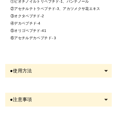
①ビオチノイルトリペプチド-1、パンテノール
②アセチルテトラペプチド-3、アカツメクサ花エキス
③オクタペプチド-2
④デカペプチド-4
⑤オリゴペプチド-41
⑥アセチルデカペプチド-３
●使用方法
洗顔後の清潔な目元へ使用します。
まつげの根元から毛先に向かって本品を塗ります。
●注意事項
メイクをされる場合は、コーティング美容液が乾いてか
ら行います。
＜商品について＞
※アイメイク後のスタイリングとして使用する場合は、