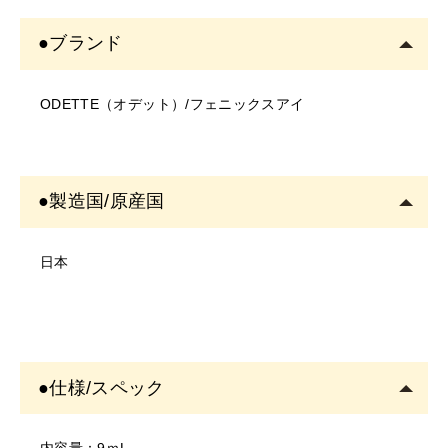
・写真のイメージと実物とは色、模様など多少異なる場
まつげやエクステに付着した化粧品をコーミングで落と
●ブランド
合がございます。
してからのご使用がおすすめです。
・入荷時期により、商品の仕様(デザイン、サイズ、カラ
メイクが容器へ混入しないよう、ご使用後はコームをテ
ODETTE（オデット）/フェニックスアイ
ー、素材、表記など)が変更する場合があります。
ィッシュ等でふき取り、しっかりとキャップをしてくだ
・商品により仕様(デザイン、サイズ、カラーなど)に多
さい。
少のバラツキがある場合がございます。
ぬるま湯で簡単にオフ
ができます。
＜ご使用について＞
●製造国/原産国
・塗布する箇所に異常がないかご確認の上ご使用くださ
い。
日本
・お肌に異常があるときは使用をしないでください。
・お肌に合わない場合は、ご使用をおやめください。
・使用中、または使用後に異常があらわれた場合は使用
を中止し、専門医にご相談されることをおすすめしま
●仕様/スペック
す。そのまま使用を続けますと、悪化する恐れがありま
す。
＜保存/保管/期限について＞