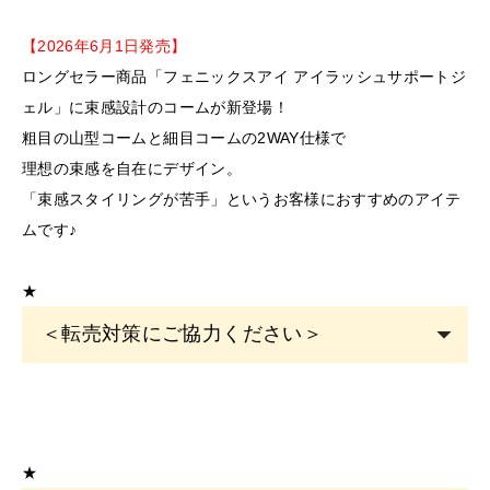
【2026年6月1日発売】
ロングセラー商品「フェニックスアイ アイラッシュサポートジ
ェル」に束感設計のコームが新登場！
粗目の山型コームと細目コームの2WAY仕様で
理想の束感を自在にデザイン。
「束感スタイリングが苦手」というお客様におすすめのアイテ
ムです♪
★
＜転売対策にご協力ください＞
こちらの商品は
サロン専売品
です。
EYE
サロン・ヘアサロン・エステサロン・美容クリニッ
クの運営者または従事者のみ購入可能です。
★