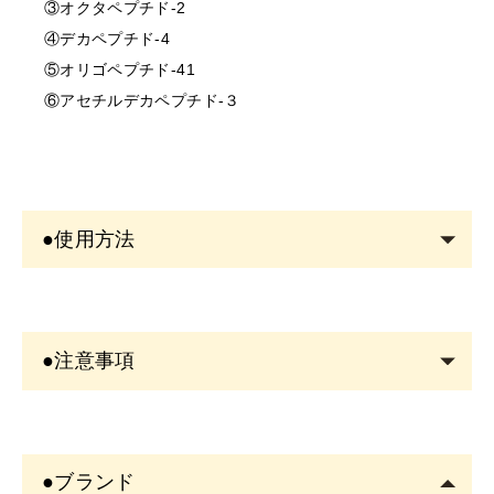
③オクタペプチド-2
④デカペプチド-4
⑤オリゴペプチド-41
⑥アセチルデカペプチド-３
●使用方法
洗顔後の清潔な目元へ使用します。
まつげの根元から毛先に向かって本品を塗ります。
●注意事項
メイクをされる場合は、コーティング美容液が乾いてか
ら行います。
＜商品について＞
※アイメイク後のスタイリングとして使用する場合は、
・写真のイメージと実物とは色、模様など多少異なる場
まつげやエクステに付着した化粧品をコーミングで落と
●ブランド
合がございます。
してからのご使用がおすすめです。