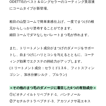
ODETTEのベスト＆ロングセラーのコーティング美容液
〇開業予定の方＿証明書送り
にコームタイプが新登場。
先
order@odette.co.jp
粗目の山型コームで簡単束感仕上げ。一度でまつげの根
元からしっかり塗布することができます。
細目コームでダマなしセパレートまつ毛が作れます。
また、トリートメント成分がまつげのダメージをサポー
トし、自まつげにハリとコシを与えるとともに、コーテ
ィング効果でエクステの持続力がアップします。
(トリートメント成分：セラミド1.3.6 、フィトスフィン
ゴシン 、加水分解シルク 、プルラン)
＜その他のまつ毛のダメージに着目した6つの有効成分＞
①ビオチノイルトリペプチド-1、パンテノール
②アセチルテトラペプチド-3、アカツメクサ花エキス