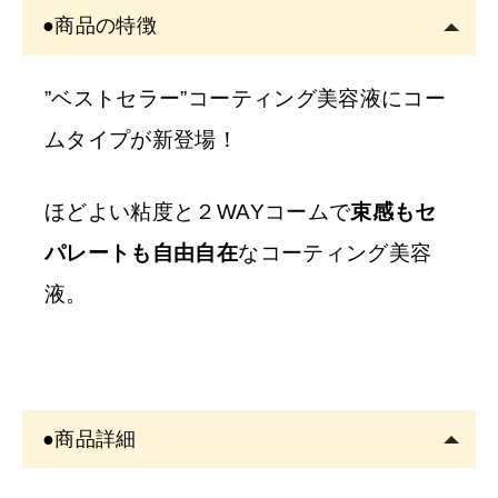
アカウント登録は
必ずサロン名をご記入
ください。フリ
●商品の特徴
ーランスの方も委託先（所属）の企業名またはサロン名
をご記入くださ
い。
”ベストセラー”コーティング美容液にコー
※
サロン名を
「個人名」
でご登録の方は、
ご注文をキャ
ムタイプが新登場！
ンセル
させていただくことがございます。あらかじめご
了承ください。
ほどよい粘度と２WAYコームで
束感もセ
パレートも自由自在
なコーティング美容
※
開業予定の
方
液。
美容師免許の画像をメールにてご提出をお願いいたしま
す。
書類確認後に商品を発送しま
す。
●商品詳細
確認できない場合はご注文をキャンセルいたしますの
で、あらかじめご了承くださ