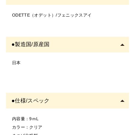
・入荷時期により、商品の仕様(デザイン、サイズ、カラ
メイクが容器へ混入しないよう、ご使用後はコームをテ
ODETTE（オデット）/フェニックスアイ
ー、素材、表記など)が変更する場合があります。
ィッシュ等でふき取り、しっかりとキャップをしてくだ
・商品により仕様(デザイン、サイズ、カラーなど)に多
さい。
少のバラツキがある場合がございます。
ぬるま湯で簡単にオフ
ができます。
＜ご使用について＞
●製造国/原産国
・塗布する箇所に異常がないかご確認の上ご使用くださ
い。
日本
・お肌に異常があるときは使用をしないでください。
・お肌に合わない場合は、ご使用をおやめください。
・使用中、または使用後に異常があらわれた場合は使用
を中止し、専門医にご相談されることをおすすめしま
●仕様/スペック
す。そのまま使用を続けますと、悪化する恐れがありま
す。
＜保存/保管/期限について＞
内容量：9ｍL
・乳幼児の手の届かない場所に保管してください。
カラー：クリア
・極端に高温又は低温の場所、直射日光のあたる場所に