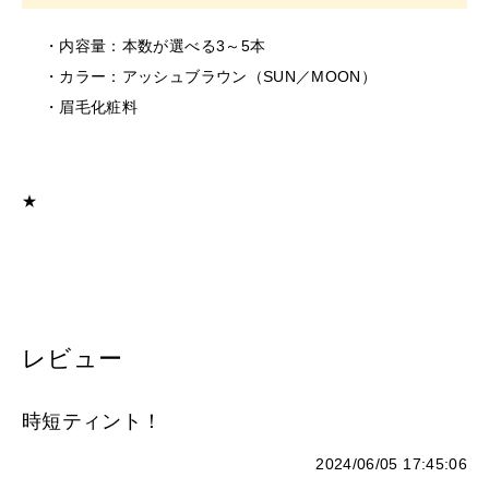
す。
・上向き保管は短期間の保管でしたら、問題はございま
そのまま使用を続けますと、悪化する恐れがありま
せん。
・内容量：本数が選べる3～5本
す。
（例：サロン内で展示している時 など）
・カラー：アッシュブラウン（SUN／MOON）
＜保存/保管/期限について＞
・眉毛化粧料
・乳幼児の手の届かない場所に保管してください。
・極端に高温又は低温の場所、直射日光のあたる場所に
は保管しないでください。
★
・直射日光のあたる場所には保管しないでください。
＜返品/交換について＞
・不良品、欠品につきましては商品到着後、1週間以内に
ご連絡ください。
・お客様のご都合による返品、交換はできません。
レビュー
時短ティント！
2024/06/05 17:45:06