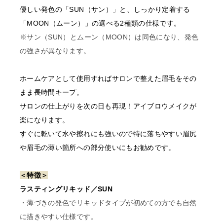
書類確認後に商品を発送しま
優しい発色の「SUN（サン）」と、しっかり定着する
す。
「MOON（ムーン）」の選べる2種類の仕様です。
確認できない場合はご注文をキャンセルいたしますの
※サン（SUN）とムーン（MOON）は同色になり、発色
で、あらかじめご了承くださ
の強さが異なります。
〇開業予定の方＿証明書送り
ホームケアとして使用すればサロンで整えた眉毛をその
先
まま長時間キープ。
order@odette.co.jp
サロンの仕上がりを次の日も再現！アイブロウメイクが
楽になります。
すぐに乾いて水や擦れにも強いので特に落ちやすい眉尻
や眉毛の薄い箇所への部分使いにもお勧めです。
＜特徴＞
ラスティングリキッド／SUN
・薄づきの発色でリキッドタイプが初めての方でも自然
に描きやすい仕様です。