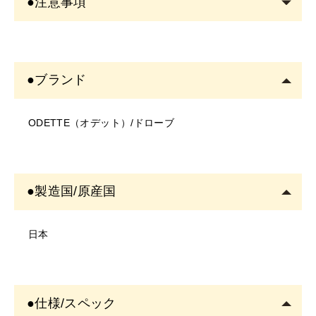
●注意事項
ると定着が良くなります。
・洗顔の際は、ゴシゴシ洗わず、弱酸性洗顔料の使用を
＜商品について＞
お勧めします。
・写真のイメージと実物とは色、模様など多少異なる場
○おすすめ洗顔料はこちら：リラッシュオイルフリーフォ
●ブランド
合がございます。
ームウォッシュマイルドホイップ ▶
・入荷時期により、商品の仕様(デザイン、サイズ、カラ
※すぐに浸透するため、描き損ねた際は、直ちに綿棒な
ODETTE（オデット）/ドローブ
ー、素材、表記など)が変更する場合があります。
どで拭き取って下さい。
・商品により仕様(デザイン、サイズ、カラーなど)に多
・筆先を平筆にする事で、筆の向きが調整可能。太くも
少のバラツキがある場合がございます。
細くも書けるのが特徴です。
＜ご使用について＞
・細かい部分はもちろん眉の広い範囲にひと描きで色を
●製造国/原産国
・塗布する箇所に異常がないかご確認の上ご使用くださ
のせる事も可能です。
い。
日本
・お肌に異常があるときは使用をしないでください。
＜サロンでの保存方法＞
・お肌に合わない場合は、ご使用をおやめください。
・長期保管をする際は横向きで保管ください。
・使用中、または使用後に異常があらわれた場合は使用
・下向き保管は色の出方に影響があるため、必ず避けて
●仕様/スペック
を中止し、専門医にご相談されることをおすすめしま
下さい。