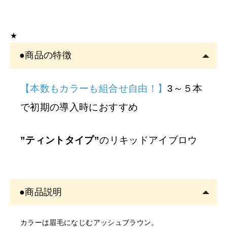
こちらの商品は
サロン専売品
です。
EYE
サロン・ヘアサロン・エステサロン・美容クリニッ
★
クの運営者または従事者のみ購入可能です。
●商品の特徴
アカウント登録は
必ずサロン名をご記入
ください。フリ
ーランスの方も委託先（所属）の企業名またはサロン名
をご記入くださ
【本数もカラーも組合せ自由！】
3～５本
い。
で初期の導入時におすすめ
※
サロン名を
「個人名」
でご登録の方は、
ご注文をキャ
ンセル
させていただくことがございます。あらかじめご
”ティントタイプ”
のリキッドアイブロウ
了承ください。
※
開業予定の
方
●商品説明
美容師免許の画像をメールにてご提出をお願いいたしま
す。
カラーは眉毛になじむアッシュブラウン。