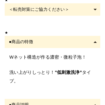
★
＜転売対策にご協力ください＞
こちらの商品は
サロン専売品
です。
EYE
サロン・ヘアサロン・エステサロン・美容クリニッ
★
クの運営者または従事者のみ購入可能です。
●商品の特徴
アカウント登録は
必ずサロン名をご記入
ください。フリ
ーランスの方も委託先（所属）の企業名またはサロン名
をご記入くださ
Wネット構造が作る濃密・微粒子泡！
い。
※
サロン名を
「個人名」
でご登録の方は、
ご注文をキャ
洗い上がりしっとり！
"低刺激洗浄”
タイ
ンセル
させていただくことがございます。あらかじめご
プ。
了承ください。
※
開業予定の
方
●商品説明