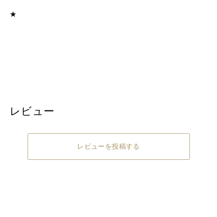
＜返品/交換について＞
★
・不良品、欠品につきましては商品到着後、1週間以内に
ご連絡ください。
・お客様のご都合による返品、交換はできません。
レビュー
レビューを投稿する