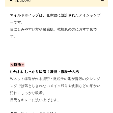
美容師免許の画像をメールにてご提出をお願いいたしま
す。
マイルドホイップは、低刺激に設計されたアイシャンプ
書類確認後に商品を発送しま
ーです。
す。
目にしみやすい方や敏感肌、乾燥肌の方におすすめで
確認できない場合はご注文をキャンセルいたしますの
す。
で、あらかじめご了承くださ
〇開業予定の方＿証明書送り
先
＜特徴＞
order@odette.co.jp
①汚れにしっかり吸着！濃密・微粒子の泡
Wネット構造が作る濃密・微粒子の泡が普段のクレンジ
ングでは落としきれないメイク残りや皮脂などの細かい
汚れにしっかり吸着。
目元をキレイに洗い上げます。