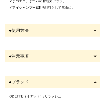
✔︎まつエク、まつパの持続力アップ。
✔︎アイシャンプー&泡洗顔料として店販に。
●使用方法
①精製水で湿らせたコットンを目の下にセットします。
↓
●注意事項
②本品をまつげにのせ、専用ブラシまたはチップを使用
し、まつげの根元から優しく洗います。
＜商品について＞
↓
・写真のイメージと実物とは色、模様など多少異なる場
③洗い終わったら新しいコットンと新しい専用ブラシま
●ブランド
合がございます。
たはチップ（それぞれ精製水で湿らせます）に取り換
・入荷時期により、商品の仕様(デザイン、サイズ、カラ
え、本品をきれいにふき取ります。
ODETTE（オデット）/リラッシュ
ー、素材、表記など)が変更する場合があります。
・商品により仕様(デザイン、サイズ、カラーなど)に多