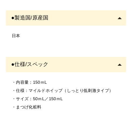
少のバラツキがある場合がございます。
＜ご使用について＞
●製造国/原産国
・塗布する箇所に異常がないかご確認の上ご使用くださ
い。
日本
・お肌に異常があるときは使用をしないでください。
・お肌に合わない場合は、ご使用をおやめください。
・使用中、または使用後に異常があらわれた場合は使用
●仕様/スペック
を中止し、専門医にご相談されることをおすすめしま
す。
そのまま使用を続けますと、悪化する恐れがありま
・内容量：150ｍL
す。
・仕様：マイルドホイップ（しっとり低刺激タイプ）
＜保存/保管/期限について＞
・サイズ：50ｍL／150ｍL
・乳幼児の手の届かない場所に保管してください。
・まつげ化粧料
・極端に高温又は低温の場所、直射日光のあたる場所に
は保管しないでください。
・直射日光のあたる場所には保管しないでください。