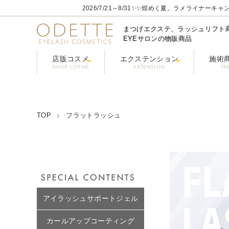
2026/7/21～8/31
✨✨煌めく夏。ラメライナーキャン
まつげエクステ、ラッシュリフト
EYEサロンの物販商品
店販コスメ
エクステンション
施術
SHOP COSME
EXTENSION
TR
フェニックスアイ プロフェショナルシリーズ
コーティングまつげ美容液【PHENIX
グルー / リ
フラ
クレンジング/アイシャン
TOP
フラットラッシュ
アイラッシュサポートジェル
カールアップコーティング