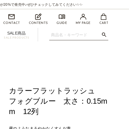
が20%で発売中♪ぜひチェックしてみてください✨✨
CONTACT
CONTENTS
GUIDE
MY PAGE
CART
SALE商品
SALE PRODUCTS
.07mm
イライナー【BEAUTYSWANLINER】
ツィーザー(ピンセット)
マイクロスティック/マイクロチップ
促用ディスプレイセット
カラーフラットラッシュ
フォグブルー 太さ：0.15m
m 12列
霧のようなまろやかなくすんだ青