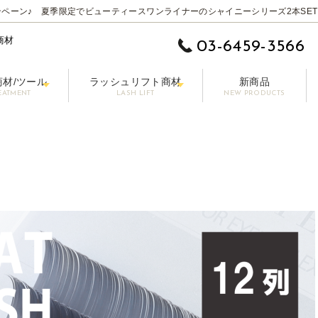
ペーン♪ 夏季限定でビューティースワンライナーのシャイニーシリーズ2本SET
商材
03-6459-3566
商材/ツール
ラッシュリフト商材
新商品
EATMENT
LASH LIFT
NEW PRODUCTS
 EYE】
ムーバー
ットラッシュ
施術用コーティング剤
まつげ美容液【LASHPER】
パーマロッド
カラーエクステ
セット剤
シングル 0.10-0.15mm
前処理剤/プライマー
パーマグルー
マスカラ【PAONNE】-パンヌ-
コーティング剤
トリートメント剤
ボリューム 0.06-0
ア
プー【RE LASH】
サージカルテープ
アイブロウプロダクツ【DRAWB】
アイパッチ
ブラシ/コーム/チップ/筆
【初回無料】販
その他の商材