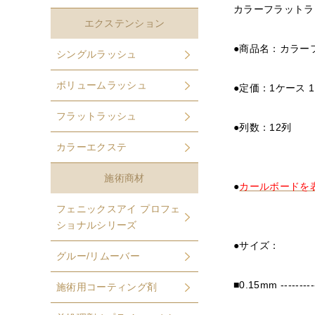
カラーフラットラ
エクステンション
●商品名：カラーフ
シングルラッシュ
ボリュームラッシュ
●定価：1ケース 1,
フラットラッシュ
●列数：12列
カラーエクステ
施術商材
●
カールボードを
フェニックスアイ プロフェ
ショナルシリーズ
●サイズ：
グルー/リムーバー
■0.15mm -----------
施術用コーティング剤