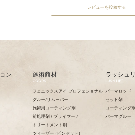
レビューを投稿する
ョン
施術商材
ラッシュ
GOODS
LUSH LIFT
フェニックスアイ プロフェショナル
パーマロッド
グルー/リムーバー
セット剤
施術用コーティング剤
コーティング
前処理剤 / プライマー /
パーマグルー
トリートメント剤
ツィーザー (ピンセット)