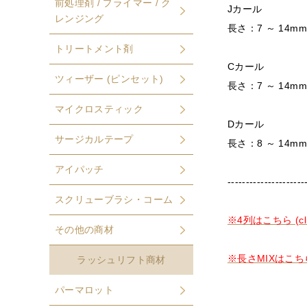
前処理剤 / プライマー / ク
Jカ
レンジング
長さ：7 ～ 14mm
トリートメント剤
Cカ
ツィーザー (ピンセット)
長さ：7 ～ 14mm
マイクロスティック
Dカール
サージカルテープ
長さ：8 ～ 14mm
アイパッチ
---------------------
スクリューブラシ・コーム
※4列はこちら (cli
その他の商材
※長さMIXはこちら (
ラッシュリフト商材
パーマロット