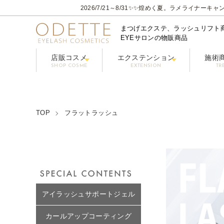
2026/7/21～8/31
✨✨煌めく夏。ラメライナーキャン
まつげエクステ、ラッシュリフト
EYEサロンの物販商品
店販コスメ
エクステンション
施術
SHOP COSME
EXTENSION
TR
フェニックスアイ プロフェショナルシリーズ
コーティングまつげ美容液【PHENIX
グルー / リ
フラ
クレンジング/アイシャン
TOP
フラットラッシュ
アイラッシュサポートジェル
カールアップコーティング