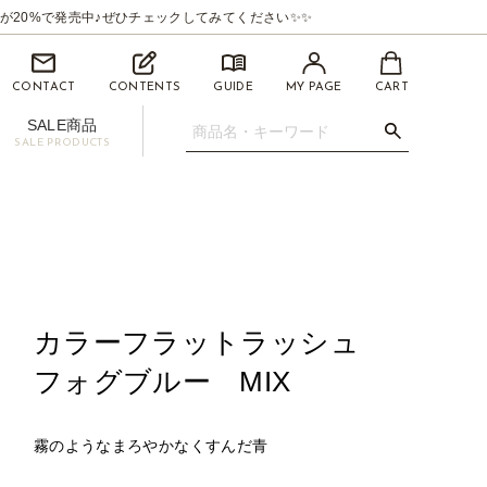
が20%で発売中♪ぜひチェックしてみてください✨✨
CONTACT
CONTENTS
GUIDE
MY PAGE
CART
SALE商品
SALE PRODUCTS
.07mm
イライナー【BEAUTYSWANLINER】
ツィーザー(ピンセット)
マイクロスティック/マイクロチップ
促用ディスプレイセット
カラーフラットラッシュ
フォグブルー MIX
霧のようなまろやかなくすんだ青