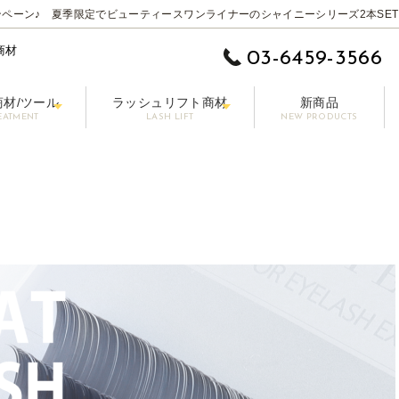
ペーン♪ 夏季限定でビューティースワンライナーのシャイニーシリーズ2本SET
商材
03-6459-3566
商材/ツール
ラッシュリフト商材
新商品
EATMENT
LASH LIFT
NEW PRODUCTS
 EYE】
ムーバー
ットラッシュ
施術用コーティング剤
まつげ美容液【LASHPER】
パーマロッド
カラーエクステ
セット剤
シングル 0.10-0.15mm
前処理剤/プライマー
パーマグルー
マスカラ【PAONNE】-パンヌ-
コーティング剤
トリートメント剤
ボリューム 0.06-0
ア
プー【RE LASH】
サージカルテープ
アイブロウプロダクツ【DRAWB】
アイパッチ
ブラシ/コーム/チップ/筆
【初回無料】販
その他の商材