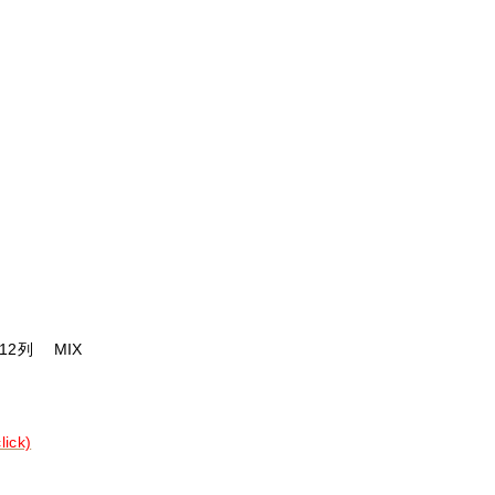
2列 MIX
ck)