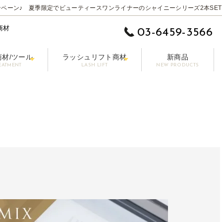
ペーン♪ 夏季限定でビューティースワンライナーのシャイニーシリーズ2本SET
商材
03-6459-3566
商材/ツール
ラッシュリフト商材
新商品
EATMENT
LASH LIFT
NEW PRODUCTS
 EYE】
ムーバー
ットラッシュ
施術用コーティング剤
まつげ美容液【LASHPER】
パーマロッド
カラーエクステ
セット剤
シングル 0.10-0.15mm
前処理剤/プライマー
パーマグルー
マスカラ【PAONNE】-パンヌ-
コーティング剤
トリートメント剤
ボリューム 0.06-0
ア
プー【RE LASH】
サージカルテープ
アイブロウプロダクツ【DRAWB】
アイパッチ
ブラシ/コーム/チップ/筆
【初回無料】販
その他の商材