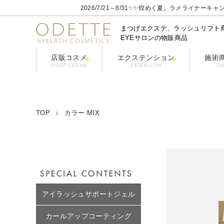
2026/7/21～8/31
✨✨煌めく夏。ラメライナーキャン
まつげエクステ、ラッシュリフト
EYEサロンの物販商品
店販コスメ
エクステンション
施術
SHOP COSME
EXTENSION
TR
フェニックスアイ プロフェショナルシリーズ
コーティングまつげ美容液【PHENIX
グルー / リ
フラ
クレンジング/アイシャン
TOP
カラー MIX
アイラッシュサポートジェル
カールアップコーティング