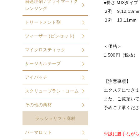
前処理剤 / プライマー / ク
●長さ:MIXタイプ 
レンジング
２列 9,12,13m
３列 10,11mm
トリートメント剤
ツィーザー (ピンセット)
＜価格＞
マイクロスティック
1,500円（税抜）
サージカルテープ
アイパッチ
【注意事項】
エクステにつきま
スクリューブラシ・コーム
また、ご覧頂いて
その他の商材
予めご了承くださ
ラッシュリフト商材
パーマロット
※誠に勝手ながら