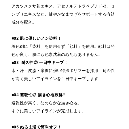
order@odette.co.jp
アカツメクサ花エキス、アセチルテトラペプチド-3、セ
ンブリエキスなど、健やかなまつげをサポートする有効
成分を配合。
■02 肌に優しいノン染料！
着色剤に「染料」を使用せず「顔料」を使用。顔料は発
色が良く、肌にも色素沈着の心配もありません。
■03 耐久性◎ 一日中キープ！
水・汗・皮脂・摩擦に強い特殊ポリマーを採用。耐久性
が高く美しいアイラインを１日中キープします。
■04 速乾性◎ 描き心地抜群!!
速乾性が高く、なめらかな描き心地。
すぐに美しいアイラインが完成します。
■05 ぬるま湯で簡単オフ！