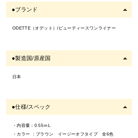
・写真のイメージと実物とは色、模様など多少異なる場
下さい。
●ブランド
合がございます。
●メイク時のご使用方法
・入荷時期により、商品の仕様(デザイン、サイズ、カラ
①ペン先にファンデーション等の油分がついた時は、テ
ODETTE（オデット）/ビューティースワンライナー
ー、素材、表記など)が変更する場合があります。
ィッシュペーパー等で優しく拭き取って清潔にしてお使
・商品により仕様(デザイン、サイズ、カラーなど)に多
い下さい。
少のバラツキがある場合がございます。
②液が衣類につかないようにご注意下さい。
＜ご使用について＞
●保管について
●製造国/原産国
・塗布する箇所に異常がないかご確認の上ご使用くださ
①キャップはカチッと音がするまでしっかり閉めて下さ
い。
い。キャップを外したまま放置すると、筆が乾いて描け
日本
・お肌に異常があるときは使用をしないでください。
なくなる場合があります。
・お肌に合わない場合は、ご使用をおやめください。
②キャップの開閉はペン先が傷まないように真っ直ぐに
・使用中、または使用後に異常があらわれた場合は使用
開閉し、ペン先がキャップの側面に触れないようにして
●仕様/スペック
を中止し、専門医にご相談されることをおすすめしま
下さい。
す。そのまま使用を続けますと、悪化する恐れがありま
す。
・内容量：0.55ｍL
＜保存/保管/期限について＞
・カラー ：ブラウン イージーオフタイプ 全6色