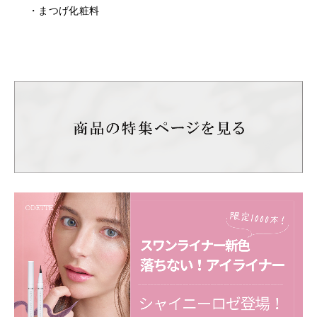
・乳幼児の手の届かない場所に保管してください。
・まつげ化粧料
・極端に高温又は低温の場所、直射日光のあたる場所に
は保管しないでください。
・直射日光のあたる場所には保管しないでください。
＜返品/交換について＞
・不良品、欠品につきましては商品到着後、1週間以内に
ご連絡ください。
・お客様のご都合による返品、交換はできません。
【サロンでの保存方法】
上向き保管、下向き保管のどちらでも色が出にくくなる
場合がございますので、長期保管をする際は横向きで保
管ください。
上向き保管は短期間の保管でしたら、問題はございませ
ん。
例：サロン内で展示している時 など