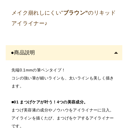
い。
※
サロン名を
「個人名」
でご登録の方は、
ご注文をキャ
メイク崩れしにくい”
ブラウン”
のリキッド
ンセル
させていただくことがございます。あらかじめご
アイライナー♪
了承ください。
※
開業予定の
方
●商品説明
美容師免許の画像をメールにてご提出をお願いいたしま
す。
先端0.1mmの筆ペンタイプ！
書類確認後に商品を発送しま
コシの強い筆が細いラインも、太いラインも美しく描き
す。
ます。
確認できない場合はご注文をキャンセルいたしますの
で、あらかじめご了承くださ
■01 まつげケアが叶う！4つの美容成分。
まつげ美容液の成分やノウハウをアイライナーに注入。
〇開業予定の方＿証明書送り
アイラインを描くたび、まつげをケアするアイライナー
先
です。