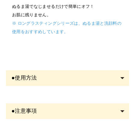
ぬるま湯でなじませるだけで簡単にオフ！
お肌に残りません。
※ ロングラスティングシリーズは、ぬるま湯と洗顔料の
使用をおすすめしています。
●使用方法
●色が出にくいと感じたとき
初めてお使いになる場合や、ペン先を上向きにした状態
●注意事項
で放置すると色が出にくくなる場合があります。この場
合は、ペン先を下向きにしてしばらく放置してから使用
＜商品について＞
するか、手の甲などで色の出具合を確認してからお使い