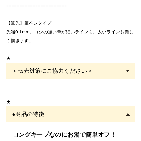
=======================
【筆先】筆ペンタイプ
先端0.1mm、コシの強い筆が細いラインも、太いラインも美し
く描きます。
★
＜転売対策にご協力ください＞
こちらの商品は
サロン専売品
です。
EYE
サロン・ヘアサロン・エステサロン・美容クリニッ
★
クの運営者または従事者のみ購入可能です。
●商品の特徴
アカウント登録は
必ずサロン名をご記入
ください。フリ
ーランスの方も委託先（所属）の企業名またはサロン名
をご記入くださ
ロングキープなのにお湯で簡単オフ
！