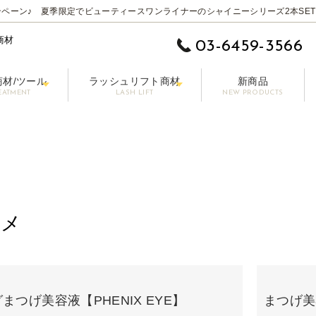
ペーン♪ 夏季限定でビューティースワンライナーのシャイニーシリーズ2本SET
商材
03-6459-3566
商材/ツール
ラッシュリフト商材
新商品
EATMENT
LASH LIFT
NEW PRODUCTS
 EYE】
ムーバー
ットラッシュ
施術用コーティング剤
まつげ美容液【LASHPER】
パーマロッド
カラーエクステ
セット剤
シングル 0.10-0.15mm
前処理剤/プライマー
パーマグルー
マスカラ【PAONNE】-パンヌ-
コーティング剤
トリートメント剤
ボリューム 0.06-0
ア
プー【RE LASH】
サージカルテープ
アイブロウプロダクツ【DRAWB】
アイパッチ
ブラシ/コーム/チップ/筆
【初回無料】販
その他の商材
スメ
まつげ美容液【PHENIX EYE】
まつげ美