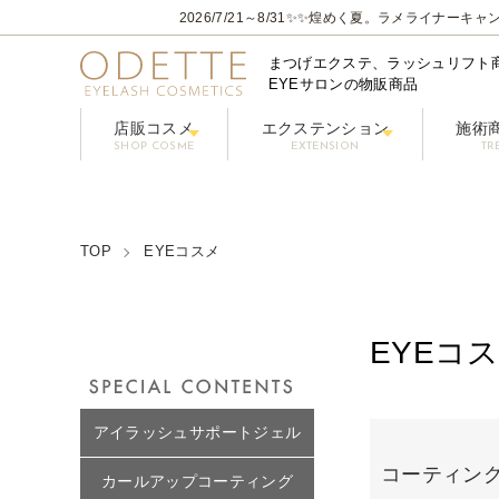
2026/7/21～8/31
✨✨煌めく夏。ラメライナーキャン
まつげエクステ、ラッシュリフト
EYEサロンの物販商品
店販コスメ
エクステンション
施術
SHOP COSME
EXTENSION
TR
フェニックスアイ プロフェショナルシリーズ
コーティングまつげ美容液【PHENIX
グルー / リ
フラ
クレンジング/アイシャン
TOP
EYEコスメ
EYEコ
グループ一覧
アイラッシュサポートジェル
コーティング
カールアップコーティング