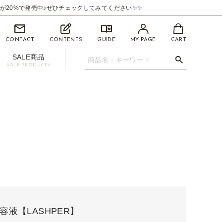
が20%で発売中♪ぜひチェックしてみてください✨✨
CONTACT
CONTENTS
GUIDE
MY PAGE
CART
SALE商品
SALE PRODUCTS
.07mm
イライナー【BEAUTYSWANLINER】
ツィーザー(ピンセット)
マイクロスティック/マイクロチップ
促用ディスプレイセット
容液【LASHPER】