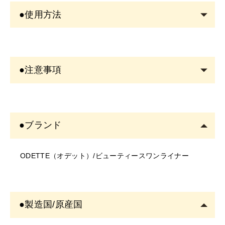
●使用方法
●色が出にくいと感じたとき
初めてお使いになる場合や、ペン先を上向きにした状態
●注意事項
で放置すると色が出にくくなる場合があります。この場
合は、ペン先を下向きにしてしばらく放置してから使用
＜商品について＞
するか、手の甲などで色の出具合を確認してからお使い
・写真のイメージと実物とは色、模様など多少異なる場
下さい。
●ブランド
合がございます。
●メイク時のご使用方法
・入荷時期により、商品の仕様(デザイン、サイズ、カラ
①ペン先にファンデーション等の油分がついた時は、テ
ODETTE（オデット）/ビューティースワンライナー
ー、素材、表記など)が変更する場合があります。
ィッシュペーパー等で優しく拭き取って清潔にしてお使
・商品により仕様(デザイン、サイズ、カラーなど)に多
い下さい。
少のバラツキがある場合がございます。
②液が衣類につかないようにご注意下さい。
＜ご使用について＞
●保管について
●製造国/原産国
・塗布する箇所に異常がないかご確認の上ご使用くださ
①キャップはカチッと音がするまでしっかり閉めて下さ