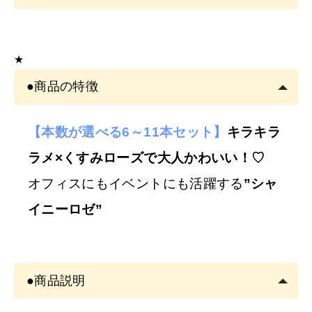
こちらの商品は
サロン専売品
です。
EYE
サロン・ヘアサロン・エステサロン・美容クリニッ
★
クの運営者または従事者のみ購入可能です。
●商品の特徴
アカウント登録は
必ずサロン名をご記入
ください。フリ
ーランスの方も委託先（所属）の企業名またはサロン名
をご記入くださ
【本数が選べる6～11本セット】
キラキラ
い。
ラメ×
くすみローズで大人かわいい！♡
※
サロン名を
「個人名」
でご登録の方は、
ご注文をキャ
オフィスにもイベントにも活躍する
”シャ
ンセル
させていただくことがございます。あらかじめご
イニーロゼ”
了承ください。
※
開業予定の
方
●商品説明
美容師免許の画像をメールにてご提出をお願いいたしま
す。