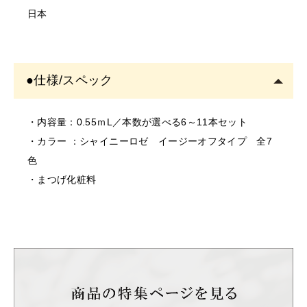
い。
い。キャップを外したまま放置すると、筆が乾いて描け
日本
・お肌に異常があるときは使用をしないでください。
なくなる場合があります。
・お肌に合わない場合は、ご使用をおやめください。
②キャップの開閉はペン先が傷まないように真っ直ぐに
・使用中、または使用後に異常があらわれた場合は使用
開閉し、ペン先がキャップの側面に触れないようにして
●仕様/スペック
を中止し、専門医にご相談されることをおすすめしま
下さい。
す。そのまま使用を続けますと、悪化する恐れがありま
す。
・内容量：0.55ｍL／本数が選べる6～11本セット
＜保存/保管/期限について＞
・カラー ：シャイニーロゼ イージーオフタイプ 全7
・乳幼児の手の届かない場所に保管してください。
色
・極端に高温又は低温の場所、直射日光のあたる場所に
・まつげ化粧料
は保管しないでください。
・直射日光のあたる場所には保管しないでください。
＜返品/交換について＞
・不良品、欠品につきましては商品到着後、1週間以内に
ご連絡ください。
・お客様のご都合による返品、交換はできません。