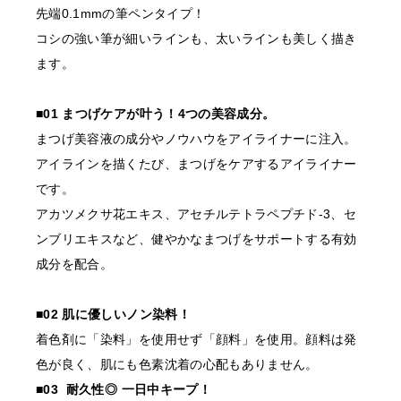
先端0.1mmの筆ペンタイプ！
書類確認後に商品を発送しま
コシの強い筆が細いラインも、太いラインも美しく描き
す。
ます。
確認できない場合はご注文をキャンセルいたしますの
で、あらかじめご了承くださ
■01 まつげケアが叶う！4つの美容成分。
まつげ美容液の成分やノウハウをアイライナーに注入。
〇開業予定の方＿証明書送り
アイラインを描くたび、まつげをケアするアイライナー
先
です。
order@odette.co.jp
アカツメクサ花エキス、アセチルテトラペプチド-3、セ
ンブリエキスなど、健やかなまつげをサポートする有効
成分を配合。
■02 肌に優しいノン染料！
着色剤に「染料」を使用せず「顔料」を使用。顔料は発
色が良く、肌にも色素沈着の心配もありません。
■03 耐久性◎ 一日中キープ！