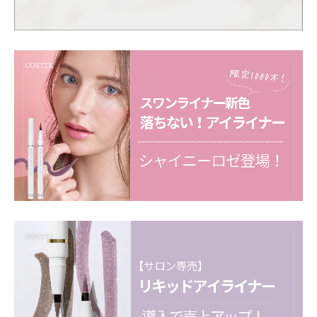
【サロンでの保存方法】
上向き保管、下向き保管のどちらでも色が出にくくなる
場合がございますので、長期保管をする際は横向きで保
管ください。
上向き保管は短期間の保管でしたら、問題はございませ
ん。
例：サロン内で展示している時 など
下向き保管は色が出にくくなる可能性が高いため、必ず
避けて下さい。