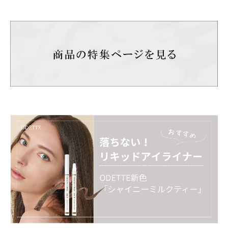
・不良品、欠品につきましては商品到着後、1週間以内に
ご連絡ください。
・お客様のご都合による返品、交換はできません。
【サロンでの保存方法】
上向き保管、下向き保管のどちらでも色が出にくくなる
場合がございますので、長期保管をする際は横向きで保
管ください。
上向き保管は短期間の保管でしたら、問題はございませ
ん。
例：サロン内で展示している時 など
下向き保管は色が出にくくなる可能性が高いため、必ず
避けて下さい。