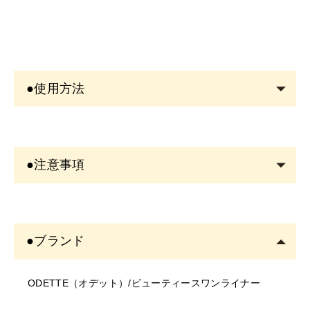
●使用方法
●色が出にくいと感じたとき
初めてお使いになる場合や、ペン先を上向きにした状態
●注意事項
で放置すると色が出にくくなる場合があります。この場
合は、ペン先を下向きにしてしばらく放置してから使用
＜商品について＞
するか、手の甲などで色の出具合を確認してからお使い
・写真のイメージと実物とは色、模様など多少異なる場
下さい。
●ブランド
合がございます。
●メイク時のご使用方法
・入荷時期により、商品の仕様(デザイン、サイズ、カラ
①ペン先にファンデーション等の油分がついた時は、テ
ODETTE（オデット）/ビューティースワンライナー
ー、素材、表記など)が変更する場合があります。
ィッシュペーパー等で優しく拭き取って清潔にしてお使
・商品により仕様(デザイン、サイズ、カラーなど)に多
い下さい。