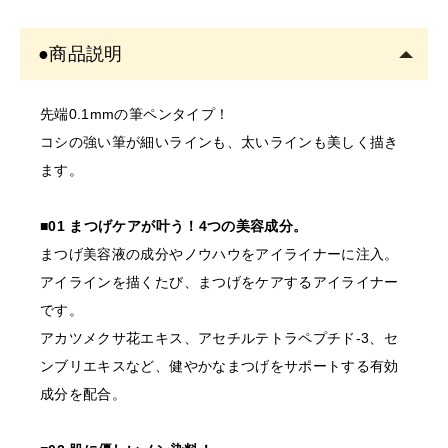
※
開業予定の
方
●商品説明
美容師免許の画像をメールにてご提出をお願いいたしま
す。
先端0.1mmの筆ペンタイプ！
書類確認後に商品を発送しま
コシの強い筆が細いラインも、太いラインも美しく描き
す。
ます。
確認できない場合はご注文をキャンセルいたしますの
で、あらかじめご了承くださ
■01 まつげケアが叶う！4つの美容成分。
まつげ美容液の成分やノウハウをアイライナーに注入。
〇開業予定の方＿証明書送り
アイラインを描くたび、まつげをケアするアイライナー
先
です。
order@odette.co.jp
アカツメクサ花エキス、アセチルテトラペプチド-3、セ
ンブリエキスなど、健やかなまつげをサポートする有効
成分を配合。