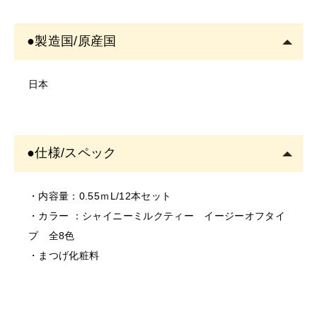
少のバラツキがある場合がございます。
②液が衣類につかないようにご注意下さい。
＜ご使用について＞
●保管について
●製造国/原産国
・塗布する箇所に異常がないかご確認の上ご使用くださ
①キャップはカチッと音がするまでしっかり閉めて下さ
い。
い。キャップを外したまま放置すると、筆が乾いて描け
日本
・お肌に異常があるときは使用をしないでください。
なくなる場合があります。
・お肌に合わない場合は、ご使用をおやめください。
②キャップの開閉はペン先が傷まないように真っ直ぐに
・使用中、または使用後に異常があらわれた場合は使用
開閉し、ペン先がキャップの側面に触れないようにして
●仕様/スペック
を中止し、専門医にご相談されることをおすすめしま
下さい。
す。そのまま使用を続けますと、悪化する恐れがありま
す。
・内容量：0.55ｍL/12本セット
＜保存/保管/期限について＞
・カラー ：シャイニーミルクティー イージーオフタイ
・乳幼児の手の届かない場所に保管してください。
プ 全8色
・極端に高温又は低温の場所、直射日光のあたる場所に
・まつげ化粧料
は保管しないでください。
・直射日光のあたる場所には保管しないでください。
＜返品/交換について＞