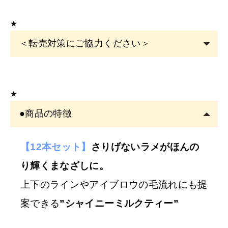
★
＜転売対策にご協力ください＞
こちらの商品は
サロン専売品
です。
EYE
サロン・ヘアサロン・エステサロン・美容クリニッ
★
クの運営者または従事者のみ購入可能です。
●商品の特徴
アカウント登録は
必ずサロン名をご記入
ください。フリ
ーランスの方も委託先（所属）の企業名またはサロン名
をご記入くださ
【12本セット】
さりげないラメがほんの
い。
り輝くまなざしに。
※
サロン名を
「個人名」
でご登録の方は、
ご注文をキャ
上下のラインやアイブロウの毛流れにも提
ンセル
させていただくことがございます。あらかじめご
案できる
”シャイニーミルクティー”
了承ください。