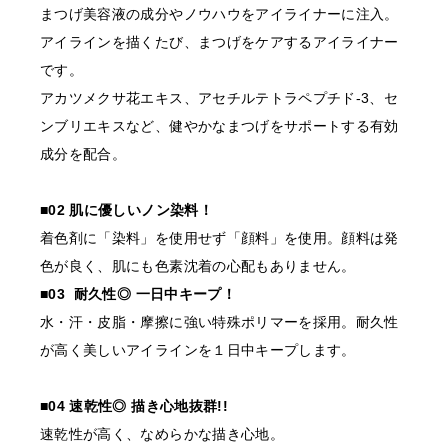
まつげ美容液の成分やノウハウをアイライナーに注入。
先
アイラインを描くたび、まつげをケアするアイライナー
order@odette.co.jp
です。
アカツメクサ花エキス、アセチルテトラペプチド-3、セ
ンブリエキスなど、健やかなまつげをサポートする有効
成分を配合。
■02 肌に優しいノン染料！
着色剤に「染料」を使用せず「顔料」を使用。顔料は発
色が良く、肌にも色素沈着の心配もありません。
■03 耐久性◎ 一日中キープ！
水・汗・皮脂・摩擦に強い特殊ポリマーを採用。耐久性
が高く美しいアイラインを１日中キープします。
■04 速乾性◎ 描き心地抜群!!
速乾性が高く、なめらかな描き心地。