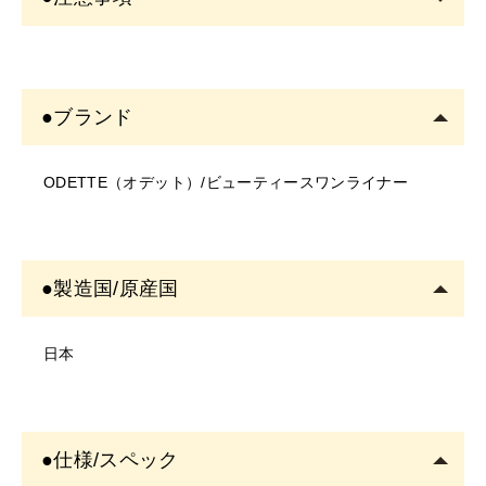
で放置すると色が出にくくなる場合があります。この場
合は、ペン先を下向きにしてしばらく放置してから使用
＜商品について＞
するか、手の甲などで色の出具合を確認してからお使い
・写真のイメージと実物とは色、模様など多少異なる場
下さい。
●ブランド
合がございます。
●メイク時のご使用方法
・入荷時期により、商品の仕様(デザイン、サイズ、カラ
①ペン先にファンデーション等の油分がついた時は、テ
ODETTE（オデット）/ビューティースワンライナー
ー、素材、表記など)が変更する場合があります。
ィッシュペーパー等で優しく拭き取って清潔にしてお使
・商品により仕様(デザイン、サイズ、カラーなど)に多
い下さい。
少のバラツキがある場合がございます。
②液が衣類につかないようにご注意下さい。
＜ご使用について＞
●保管について
●製造国/原産国
・塗布する箇所に異常がないかご確認の上ご使用くださ
①キャップはカチッと音がするまでしっかり閉めて下さ
い。
い。キャップを外したまま放置すると、筆が乾いて描け
日本
・お肌に異常があるときは使用をしないでください。
なくなる場合があります。
・お肌に合わない場合は、ご使用をおやめください。
②キャップの開閉はペン先が傷まないように真っ直ぐに
・使用中、または使用後に異常があらわれた場合は使用
開閉し、ペン先がキャップの側面に触れないようにして
●仕様/スペック
を中止し、専門医にご相談されることをおすすめしま
下さい。