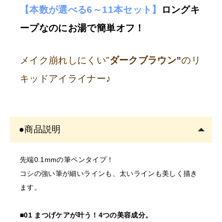
をご記入くださ
【本数が選べる6～11本セット】
ロングキ
い。
ープなのにお湯で簡単オフ
！
※
サロン名を
「個人名」
でご登録の方は、
ご注文をキャ
ンセル
させていただくことがございます。あらかじめご
メイク崩れしにくい”
ダークブラウン”
のリ
了承ください。
キッドアイライナー♪
※
開業予定の
方
美容師免許の画像をメールにてご提出をお願いいたしま
●商品説明
す。
書類確認後に商品を発送しま
先端0.1mmの筆ペンタイプ！
す。
コシの強い筆が細いラインも、太いラインも美しく描き
確認できない場合はご注文をキャンセルいたしますの
ます。
で、あらかじめご了承くださ
■01 まつげケアが叶う！4つの美容成分。
〇開業予定の方＿証明書送り