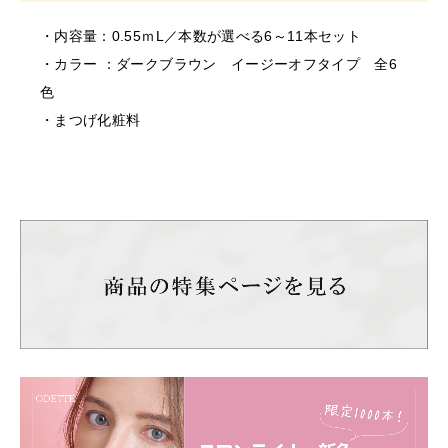
す。そのまま使用を続けますと、悪化する恐れがありま
す。
・内容量：0.55ｍL／本数が選べる6～11本セット
＜保存/保管/期限について＞
・カラー ：ダークブラウン イージーオフタイプ 全6
・乳幼児の手の届かない場所に保管してください。
色
・極端に高温又は低温の場所、直射日光のあたる場所に
・まつげ化粧料
は保管しないでください。
・直射日光のあたる場所には保管しないでください。
＜返品/交換について＞
・不良品、欠品につきましては商品到着後、1週間以内に
ご連絡ください。
・お客様のご都合による返品、交換はできません。
【サロンでの保存方法】
上向き保管、下向き保管のどちらでも色が出にくくなる
場合がございますので、長期保管をする際は横向きで保
管ください。