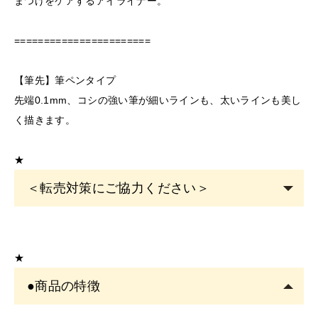
まつげをケアするアイライナー。
=======================
【筆先】筆ペンタイプ
先端0.1mm、コシの強い筆が細いラインも、太いラインも美し
く描きます。
★
＜転売対策にご協力ください＞
こちらの商品は
サロン専売品
です。
EYE
サロン・ヘアサロン・エステサロン・美容クリニッ
★
クの運営者または従事者のみ購入可能です。
●商品の特徴
アカウント登録は
必ずサロン名をご記入
ください。フリ
ーランスの方も委託先（所属）の企業名またはサロン名