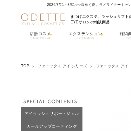
2026/7/21～8/31
✨✨煌めく夏。ラメライナーキャン
まつげエクステ、ラッシュリフト
EYEサロンの物販商品
店販コスメ
エクステンション
施術
SHOP COSME
EXTENSION
TR
フェニックスアイ プロフェショナルシリーズ
コーティングまつげ美容液【PHENIX
グルー / リ
フラ
クレンジング/アイシャン
TOP
フェニックス アイ シリーズ
フェニックス アイ
アイラッシュサポートジェル
カールアップコーティング