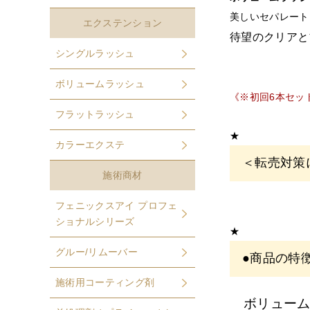
美しいセパレート
エクステンション
待望のクリアと
シングルラッシュ
ボリュームラッシュ
《※初回6本セッ
フラットラッシュ
★
カラーエクステ
＜転売対策
施術商材
こちらの商品
フェニックスアイ プロフェ
ショナルシリーズ
EYE
サロン・
★
アカウント登
グルー/リムーバー
●商品の特
※
サロン名を
施術用コーティング剤
ボリュー