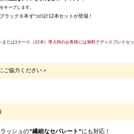
をキープします。
ブラック６本ずつの計12本セットが登場！
トまたは1ケース（12本）導入時のお客様には無料でディスプレイセ
にご協力ください＞
は
サロン専売品
です。
ヘアサロン・エステサロン・美容クリニックの運営者または従事者の
録は
必ずサロン名をご記入
ください。フリーランスの方も委託先（所
徴
い。
「個人名」
でご登録の方は、
ご注文をキャンセル
させていただくこと
ムラッシュの
”繊細なセパレート”
にも対応！