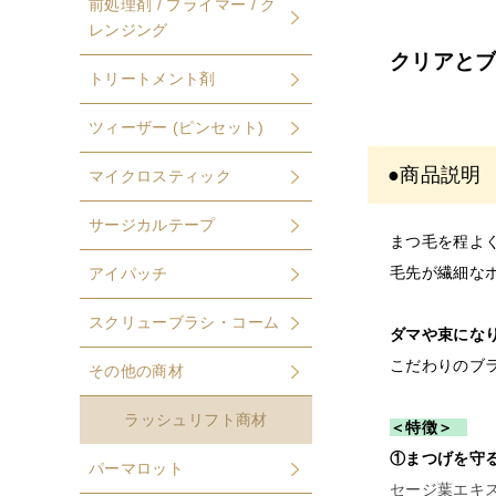
前処理剤 / プライマー / ク
※
開
レンジング
美容師免許の
クリアと
トリートメント剤
書類確
確認できない
ツィーザー (ピンセット)
●商品説明
〇開業
マイクロスティック
order@odette.
サージカルテープ
まつ毛を程よ
毛先が繊細な
アイパッチ
スクリューブラシ・コーム
ダマや束にな
こだわりのブ
その他の商材
ラッシュリフト商材
＜特徴＞
①まつげを守
パーマロット
セージ葉エキ