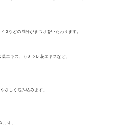
チド-3などの成分がまつげをいたわります。
リス葉エキス、カミツレ花エキスなど、
からやさしく包み込みます。
できます。