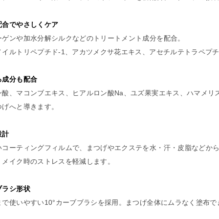
配合でやさしくケア
ーゲンや加水分解シルクなどのトリートメント成分を配合。
ノイルトリペプチド-1、アカツメクサ花エキス、アセチルテトラペプ
る成分も配合
ン酸、マコンブエキス、ヒアルロン酸Na、ユズ果実エキス、ハマメ
つげへと導きます。
い設計
いコーティングフィルムで、まつげやエクステを水・汗・皮脂など
、メイク時のストレスを軽減します。
ブラシ形状
まで使いやすい10°カーブブラシを採用。まつげ全体にムラなく塗布