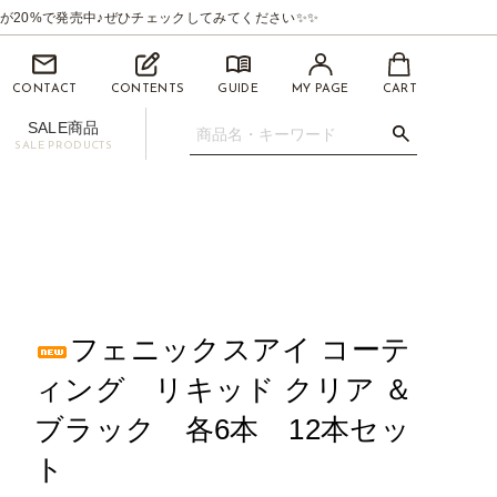
が20%で発売中♪ぜひチェックしてみてください✨✨
CONTACT
CONTENTS
GUIDE
MY PAGE
CART
SALE商品
SALE PRODUCTS
.07mm
イライナー【BEAUTYSWANLINER】
ツィーザー(ピンセット)
マイクロスティック/マイクロチップ
促用ディスプレイセット
フェニックスアイ コーテ
ィング リキッド クリア ＆
ブラック 各6本 12本セッ
ト