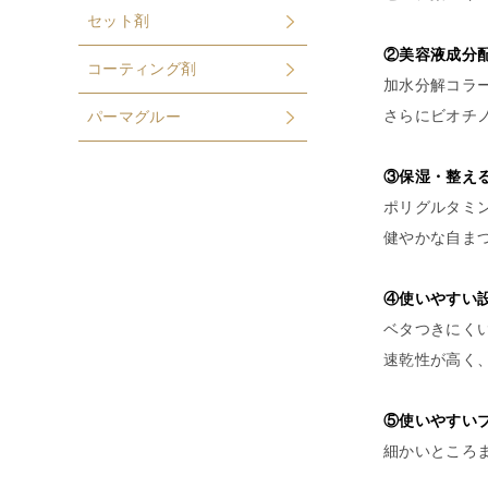
セット剤
②美容液成分
コーティング剤
加水分解コラ
さらにビオチ
パーマグルー
③保湿・整え
ポリグルタミ
健やかな自ま
④使いやす
ベタつきにく
速乾性が高く
⑤使いやすい
細かいところ