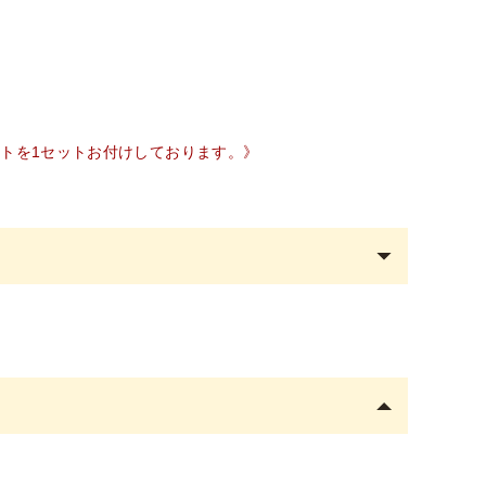
ットを1セットお付けしております。》
み購入可能です。
属）の企業名またはサロン名をご記入くださ
がございます。あらかじめご了承ください。