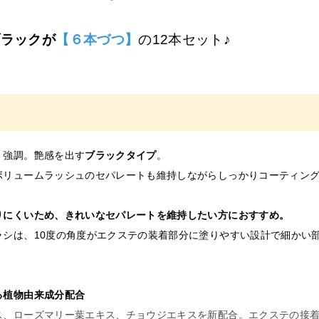
業予定の方
画像をメールにてご提出をお願いいたします。
ブラックが
【６本づつ】
の12本セット♪
認後に商品を発送します。
場合はご注文をキャンセルいたしますので、あらかじめご了承くださ
予定の方＿証明書送り先
co.jp
く強調。艶感を出す
ブラックタイプ
。
ボリュームラッシュのセパレートも維持しながらしっかりコーティン
りにくいため、きれいなセパレートを維持したい方におすすめ。
ラシは、10度の角度がエクステの装着部分に塗りやすい設計で細か
る植物由来成分配合
ス、ローズマリー葉エキス、チョウジエキスを新配合。エクステの接