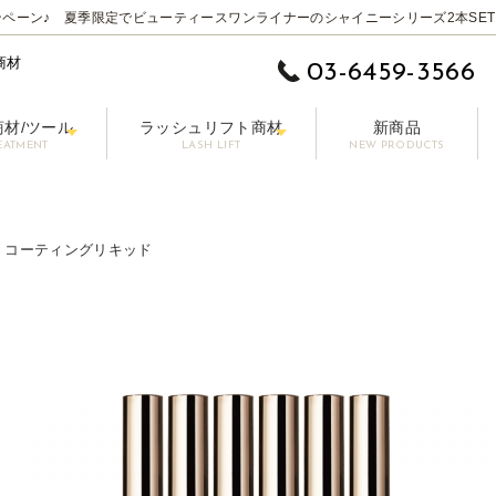
ペーン♪ 夏季限定でビューティースワンライナーのシャイニーシリーズ2本SET
商材
03-6459-3566
商材/ツール
ラッシュリフト商材
新商品
EATMENT
LASH LIFT
NEW PRODUCTS
 EYE】
ムーバー
ットラッシュ
施術用コーティング剤
まつげ美容液【LASHPER】
パーマロッド
カラーエクステ
セット剤
シングル 0.10-0.15mm
前処理剤/プライマー
パーマグルー
マスカラ【PAONNE】-パンヌ-
コーティング剤
トリートメント剤
ボリューム 0.06-0
ア
プー【RE LASH】
サージカルテープ
アイブロウプロダクツ【DRAWB】
アイパッチ
ブラシ/コーム/チップ/筆
【初回無料】販
その他の商材
 コーティングリキッド