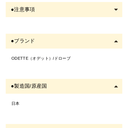
●注意事項
＜商品について＞
・写真のイメージと実物とは色、模様など多少異なる場
●ブランド
合がございます。
・入荷時期により、商品の仕様(デザイン、サイズ、カラ
ODETTE（オデット）/ドローブ
ー、素材、表記など)が変更する場合があります。
・商品により仕様(デザイン、サイズ、カラーなど)に多
少のバラツキがある場合がございます。
＜ご使用について＞
●製造国/原産国
・塗布する箇所に異常がないかご確認の上ご使用くださ
い。
日本
・お肌に異常があるときは使用をしないでください。
・お肌に合わない場合は、ご使用をおやめください。
・使用中、または使用後に異常があらわれた場合は使用