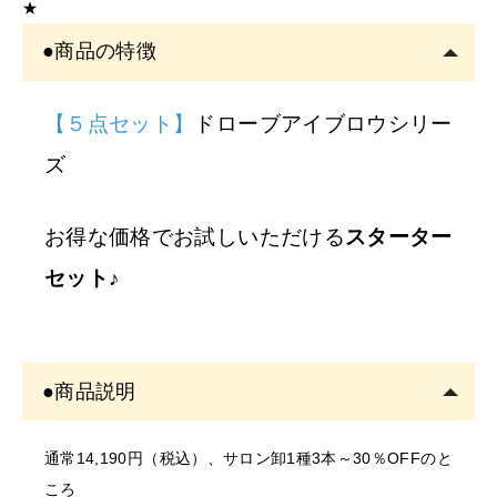
★
クの運営者または従事者のみ購入可能です。
●商品の特徴
アカウント登録は
必ずサロン名をご記入
ください。フリ
ーランスの方も委託先（所属）の企業名またはサロン名
をご記入くださ
【５点セット】
ドローブアイブロウシリー
い。
ズ
※
サロン名を
「個人名」
でご登録の方は、
ご注文をキャ
ンセル
させていただくことがございます。あらかじめご
お得な価格でお試しいただける
スターター
了承ください。
セット♪
※
開業予定の
方
美容師免許の画像をメールにてご提出をお願いいたしま
●商品説明
す。
書類確認後に商品を発送しま
通常14,190円（税込）、サロン卸1種3本～30％OFFのと
す。
ころ
確認できない場合はご注文をキャンセルいたしますの