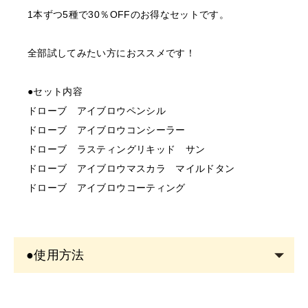
1本ずつ5種で30％OFFのお得なセットです。
で、あらかじめご了承くださ
全部試してみたい方におススメです！
〇開業予定の方＿証明書送り
先
●セット内容
order@odette.co.jp
ドローブ アイブロウペンシル
ドローブ アイブロウコンシーラー
ドローブ ラスティングリキッド サン
ドローブ アイブロウマスカラ マイルドタン
ドローブ アイブロウコーティング
●使用方法
詳細は各商品ページにてご確認ください。