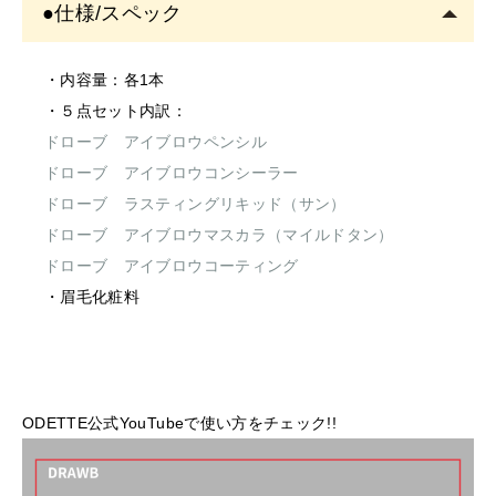
●仕様/スペック
を中止し、専門医にご相談されることをおすすめしま
す。
そのまま使用を続けますと、悪化する恐れがありま
・内容量：各1本
す。
・５点セット内訳：
＜保存/保管/期限について＞
ドローブ アイブロウペンシル
・乳幼児の手の届かない場所に保管してください。
ドローブ アイブロウコンシーラー
・極端に高温又は低温の場所、直射日光のあたる場所に
ドローブ ラスティングリキッド（サン）
は保管しないでください。
ドローブ アイブロウマスカラ（マイルドタン）
・直射日光のあたる場所には保管しないでください。
ドローブ アイブロウコーティング
＜返品/交換について＞
・眉毛化粧料
・不良品、欠品につきましては商品到着後、1週間以内に
ご連絡ください。
・お客様のご都合による返品、交換はできません。
ODETTE公式YouTubeで使い方をチェック!!