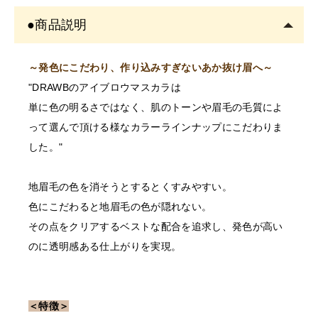
す。
●商品説明
書類確認後に商品を発送しま
す。
確認できない場合はご注文をキャンセルいたしますの
～発色にこだわり、作り込みすぎないあか抜け眉へ～
で、あらかじめご了承くださ
"DRAWBのアイブロウマスカラは
単に色の明るさではなく、肌のトーンや眉毛の毛質によ
〇開業予定の方＿証明書送り
って選んで頂ける様なカラーラインナップにこだわりま
先
した。"
order@odette.co.jp
地眉毛の色を消そうとするとくすみやすい。
色にこだわると地眉毛の色が隠れない。
その点をクリアするベストな配合を追求し、発色が高い
のに透明感ある仕上がりを実現。
＜特徴＞