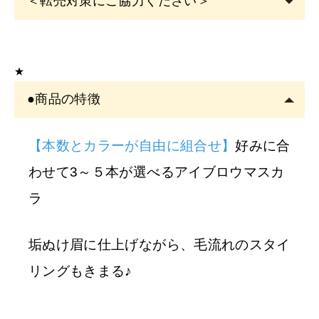
＜転売対策にご協力ください＞
こちらの商品は
サロン専売品
です。
EYE
サロン・ヘアサロン・エステサロン・美容クリニッ
★
クの運営者または従事者のみ購入可能です。
●商品の特徴
アカウント登録は
必ずサロン名をご記入
ください。フリ
ーランスの方も委託先（所属）の企業名またはサロン名
をご記入くださ
【本数とカラーが自由に組合せ】
好みに合
い。
わせて3～５本が選べるアイブロウマスカ
※
サロン名を
「個人名」
でご登録の方は、
ご注文をキャ
ラ
ンセル
させていただくことがございます。あらかじめご
了承ください。
垢ぬけ眉に仕上げながら、毛流れのスタイ
※
開業予定の
リングもきまる♪
方
美容師免許の画像をメールにてご提出をお願いいたしま