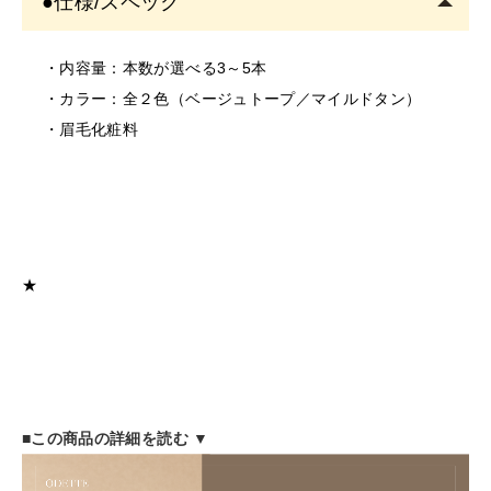
●仕様/スペック
す。
そのまま使用を続けますと、悪化する恐れがありま
・内容量：本数が選べる3～5本
す。
・カラー：全２色（ベージュトープ／マイルドタン）
＜保存/保管/期限について＞
・眉毛化粧料
・乳幼児の手の届かない場所に保管してください。
・極端に高温又は低温の場所、直射日光のあたる場所に
は保管しないでください。
・直射日光のあたる場所には保管しないでください。
＜返品/交換について＞
★
・不良品、欠品につきましては商品到着後、1週間以内に
ご連絡ください。
・お客様のご都合による返品、交換はできません。
■この商品の詳細を読む ▼