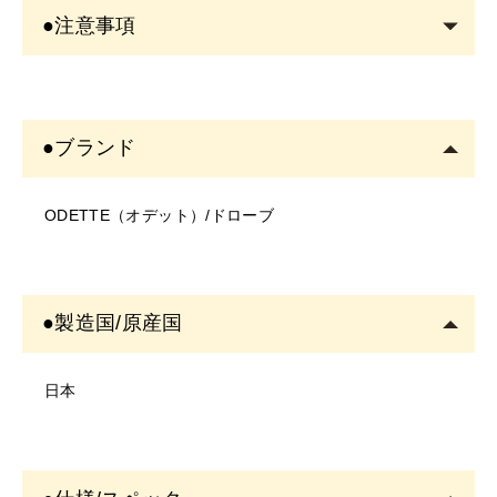
●注意事項
＜商品について＞
・写真のイメージと実物とは色、模様など多少異なる場
●ブランド
合がございます。
・入荷時期により、商品の仕様(デザイン、サイズ、カラ
ODETTE（オデット）/ドローブ
ー、素材、表記など)が変更する場合があります。
・商品により仕様(デザイン、サイズ、カラーなど)に多
少のバラツキがある場合がございます。
＜ご使用について＞
●製造国/原産国
・塗布する箇所に異常がないかご確認の上ご使用くださ
い。
日本
・お肌に異常があるときは使用をしないでください。
・お肌に合わない場合は、ご使用をおやめください。
・使用中、または使用後に異常があらわれた場合は使用
を中止し、専門医にご相談されることをおすすめしま