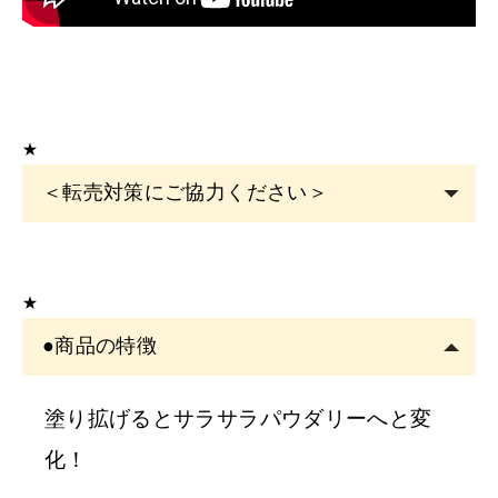
★
＜転売対策にご協力ください＞
こちらの商品は
サロン専売品
です。
EYE
サロン・ヘアサロン・エステサロン・美容クリニッ
★
クの運営者または従事者のみ購入可能です。
●商品の特徴
アカウント登録は
必ずサロン名をご記入
ください。フリ
ーランスの方も委託先（所属）の企業名またはサロン名
をご記入くださ
塗り拡げるとサラサラパウダリーへと変
い。
化！
※
サロン名を
「個人名」
でご登録の方は、
ご注文をキャ