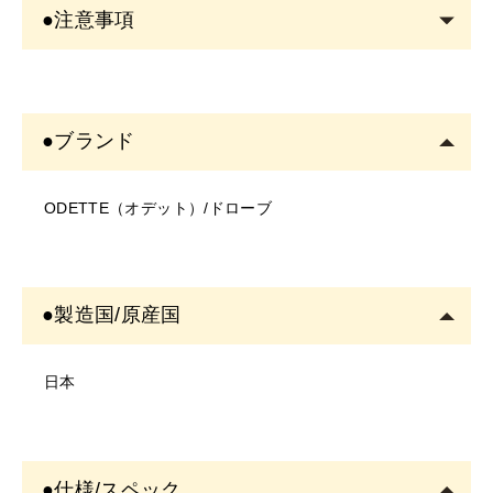
●注意事項
・出し過ぎた場合はティッシュなどで拭き取ってから使
用してください。
＜商品について＞
・筆の面を使用するとガイドラインを取りやすいです。
・写真のイメージと実物とは色、模様など多少異なる場
・より馴染ませたい方は指で優しくたたいて伸ばして下
●ブランド
合がございます。
さい。
・入荷時期により、商品の仕様(デザイン、サイズ、カラ
ODETTE（オデット）/ドローブ
ー、素材、表記など)が変更する場合があります。
・商品により仕様(デザイン、サイズ、カラーなど)に多
少のバラツキがある場合がございます。
＜ご使用について＞
●製造国/原産国
・塗布する箇所に異常がないかご確認の上ご使用くださ
い。
日本
・お肌に異常があるときは使用をしないでください。
・お肌に合わない場合は、ご使用をおやめください。
・使用中、または使用後に異常があらわれた場合は使用
●仕様/スペック
を中止し、専門医にご相談されることをおすすめしま