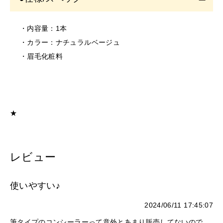
す。
そのまま使用を続けますと、悪化する恐れがありま
・内容量：1本
す。
・カラー：ナチュラルベージュ
＜保存/保管/期限について＞
・眉毛化粧料
・乳幼児の手の届かない場所に保管してください。
・極端に高温又は低温の場所、直射日光のあたる場所に
は保管しないでください。
・直射日光のあたる場所には保管しないでください。
★
＜返品/交換について＞
・不良品、欠品につきましては商品到着後、1週間以内に
ご連絡ください。
レビュー
・お客様のご都合による返品、交換はできません。
使いやすい♪
2024/06/11 17:45:07
筆タイプのコンシーラーって意外とあまり販売してないので、