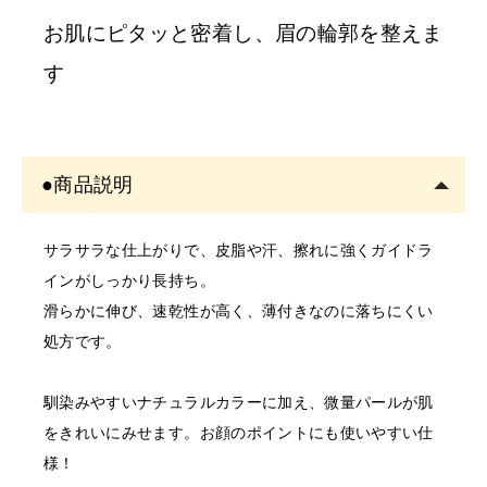
ンセル
させていただくことがございます。あらかじめご
お肌にピタッと密着し、眉の輪郭を整えま
了承ください。
す
※
開業予定の
方
美容師免許の画像をメールにてご提出をお願いいたしま
●商品説明
す。
書類確認後に商品を発送しま
サラサラな仕上がりで、皮脂や汗、擦れに強くガイドラ
す。
インがしっかり長持ち。
確認できない場合はご注文をキャンセルいたしますの
滑らかに伸び、速乾性が高く、薄付きなのに落ちにくい
で、あらかじめご了承くださ
処方です。
〇開業予定の方＿証明書送り
馴染みやすいナチュラルカラーに加え、微量パールが肌
先
をきれいにみせます。お顔のポイントにも使いやすい仕
order@odette.co.jp
様！