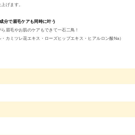
仕上げます。
い成分で眉毛ケアも同時に叶う
がら眉毛やお肌のケアもできて一石二鳥！
ル・カミツレ花エキス・ローズヒップエキス・ヒアルロン酸Na）
って、毛量を増やしたいところを軽いタッチで1本1本ラインを引く様
ウダーまたはコンシーラーをのせると描きやすくなります。
いて＞
し過ぎると折れやすい為、１ｍｍ程度にして下さい。