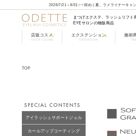
2026/7/21～8/31
✨✨煌めく夏。ラメライナーキャン
まつげエクステ、ラッシュリフト
EYEサロンの物販商品
店販コスメ
エクステンション
施術
SHOP COSME
EXTENSION
TR
フェニックスアイ プロフェショナルシリーズ
コーティングまつげ美容液【PHENIX
グルー / リ
フラ
クレンジング/アイシャン
TOP
アイラッシュサポートジェル
カールアップコーティング