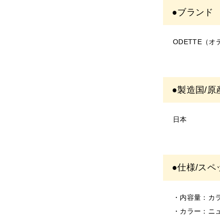
・写真のイメ
●ブランド
・入荷時期に
・商品により
ODETTE（
＜ご使用に
・塗布する箇
・お肌に異常
・お肌に合わ
●製造国/原
・使用中、ま
そのまま使用
日本
＜保存/保管
・乳幼児の手
・極端に高温
●仕様/スペ
・直射日光の
＜返品/交換
・不良品、欠
・内容量：カ
・お客様のご
・カラー：ニ