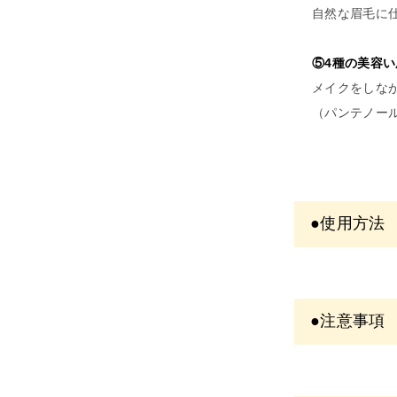
自然な眉毛に
⑤4種の美容
メイクをしな
（パンテノー
●使用方法
・毛流れに沿
●注意事項
・ベースにパ
＜商品につ
・ペン先を出