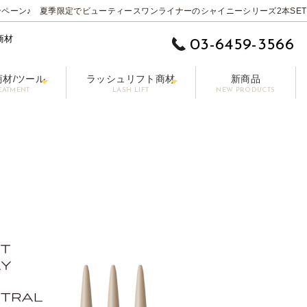
ペーン♪ 夏季限定でビューティースワンライナーのシャイニーシリーズ2本SET
商材
03-6459-3566
商材/ツール
ラッシュリフト商材
新商品
EATMENT
LASH LIFT
NEW PRODUCTS
 EYE】
ムーバー
ットラッシュ
施術用コーティング剤
まつげ美容液【LASHPER】
パーマロッド
カラーエクステ
セット剤
シングル 0.10-0.15mm
前処理剤/プライマー
パーマグルー
マスカラ【PAONNE】-パンヌ-
コーティング剤
トリートメント剤
ボリューム 0.06-0
ア
プー【RE LASH】
サージカルテープ
アイブロウプロダクツ【DRAWB】
アイパッチ
ブラシ/コーム/チップ/筆
【初回無料】販
その他の商材