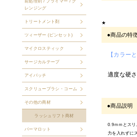
前処理剤 / プライマー / ク
レンジング
こちらの商品
EYE
サロン・
トリートメント剤
★
アカウント登
●商品の特
ツィーザー (ピンセット)
※
サロン名を
マイクロスティック
【カラーと
サージカルテープ
※
開
美容師免許の
適度な硬さ
アイパッチ
書類確
確認できない
スクリューブラシ・コーム
その他の商材
●商品説明
〇開業
order@odette.
ラッシュリフト商材
0.9ｍｍと
パーマロット
力を入れずに