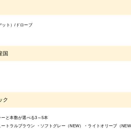
ージと実物とは色、模様など多少異なる場合がございます。
より、商品の仕様(デザイン、サイズ、カラー、素材、表記など)が
仕様(デザイン、サイズ、カラーなど)に多少のバラツキがある場合
オデット）/ドローブ
ついて＞
所に異常がないかご確認の上ご使用ください。
があるときは使用をしないでください。
ない場合は、ご使用をおやめください。
産国
たは使用後に異常があらわれた場合は使用を中止し、専門医にご相談
を続けますと、悪化する恐れがあります。
/期限について＞
の届かない場所に保管してください。
又は低温の場所、直射日光のあたる場所には保管しないでください
ック
あたる場所には保管しないでください。
について＞
品につきましては商品到着後、1週間以内にご連絡ください。
ラーと本数が選べる3～5本
都合による返品、交換はできません。
ュートラルブラウン ・ソフトグレー（NEW）・ライトオリーブ（NE