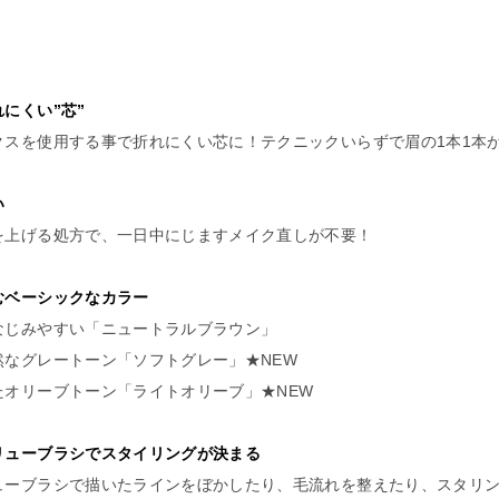
にくい”芯”
クスを使用する事で折れにくい芯に！テクニックいらずで眉の1本1本
い
を上げる処方で、一日中にじますメイク直しが不要！
むベーシックなカラー
なじみやすい「ニュートラルブラウン」
然なグレートーン「ソフトグレー」★NEW
たオリーブトーン「ライトオリーブ」★NEW
リューブラシでスタイリングが決まる
ューブラシで描いたラインをぼかしたり、毛流れを整えたり、スタリ