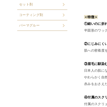
セット剤
コーティング剤
＜特徴＞
①細いのに折れ
パーマグルー
半固形のワッ
②にじみにく
肌への密着度
③眉毛に馴染
日本人の肌に
やわらかく自
赤みをおさえ
④付属のスク
付属のスクリ