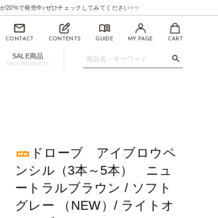
が20%で発売中♪ぜひチェックしてみてください✨✨
CONTACT
CONTENTS
GUIDE
MY PAGE
CART
SALE商品
SALE PRODUCTS
.07mm
イライナー【BEAUTYSWANLINER】
ツィーザー(ピンセット)
マイクロスティック/マイクロチップ
促用ディスプレイセット
ドローブ アイブロウペ
ンシル（3本～5本） ニュ
ートラルブラウン / ソフト
グレー （NEW）/ ライトオ