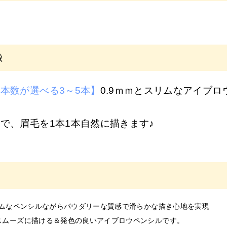
は
サロン専売品
です。
ヘアサロン・エステサロン・美容クリニックの運営者または従事者の
録は
必ずサロン名をご記入
ください。フリーランスの方も委託先（所
徴
い。
「個人名」
でご登録の方は、
ご注文をキャンセル
させていただくこと
本数が選べる3～5本】
0.9ｍｍとスリムなアイブロ
業予定の方
画像をメールにてご提出をお願いいたします。
で、眉毛を1本1本自然に描きます♪
認後に商品を発送します。
場合はご注文をキャンセルいたしますので、あらかじめご了承くださ
予定の方＿証明書送り先
co.jp
スリムなペンシルながらパウダリーな質感で滑らかな描き心地を実現
スムーズに描ける＆発色の良いアイブロウペンシルです。