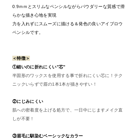
す。
0.9ｍｍとスリムなペンシルながらパウダリーな質感で滑
書類確認後に商品を発送しま
らかな描き心地を実現
す。
力を入れずにスムーズに描ける＆発色の良いアイブロウ
確認できない場合はご注文をキャンセルいたしますの
ペンシルです。
で、あらかじめご了承くださ
〇開業予定の方＿証明書送り
＜特徴＞
先
①細いのに折れにくい”芯”
order@odette.co.jp
半固形のワックスを使用する事で折れにくい芯に！テク
ニックいらずで眉の1本1本が描きやすい！
②にじみにくい
肌への密着度を上げる処方で、一日中にじますメイク直
しが不要！
③眉毛に馴染むベーシックなカラー