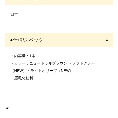
・塗布する箇所に異常がないかご確認の上ご使用くださ
い。
日本
・お肌に異常があるときは使用をしないでください。
・お肌に合わない場合は、ご使用をおやめください。
・使用中、または使用後に異常があらわれた場合は使用
●仕様/スペック
を中止し、専門医にご相談されることをおすすめしま
す。
そのまま使用を続けますと、悪化する恐れがありま
・内容量：1本
す。
・カラー：ニュートラルブラウン ・ソフトグレー
＜保存/保管/期限について＞
（NEW）・ライトオリーブ（NEW）
・乳幼児の手の届かない場所に保管してください。
・眉毛化粧料
・極端に高温又は低温の場所、直射日光のあたる場所に
は保管しないでください。
・直射日光のあたる場所には保管しないでください。
＜返品/交換について＞
★
・不良品、欠品につきましては商品到着後、1週間以内に