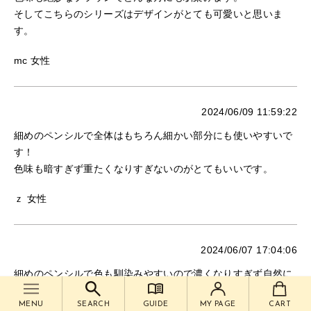
そしてこちらのシリーズはデザインがとても可愛いと思いま
す。
mc 女性
2024/06/09 11:59:22
細めのペンシルで全体はもちろん細かい部分にも使いやすいで
す！
色味も暗すぎず重たくなりすぎないのがとてもいいです。
ｚ 女性
2024/06/07 17:04:06
細めのペンシルで色も馴染みやすいので濃くなりすぎず自然に
メイクする事ができて毎日使用しています☆
MENU
SEARCH
GUIDE
MY PAGE
CART
後ろにブラシも付いているので使いやすくお気に入りです！