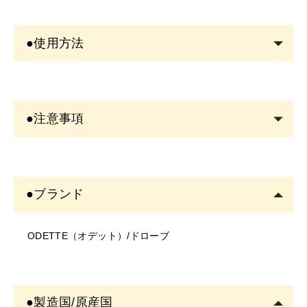
●使用方法
・毛流れに沿って、毛量を増やしたいところを軽いタッ
チで1本1本ラインを引く様に描きます。
●注意事項
・ベースにパウダーまたはコンシーラーをのせると描き
＜商品について＞
やすくなります。
・写真のイメージと実物とは色、模様など多少異なる場
●ブランド
合がございます。
・ペン先を出し過ぎると折れやすい為、１ｍｍ程度にし
・入荷時期により、商品の仕様(デザイン、サイズ、カラ
て下さい。
ODETTE（オデット）/ドローブ
ー、素材、表記など)が変更する場合があります。
・商品により仕様(デザイン、サイズ、カラーなど)に多
少のバラツキがある場合がございます。
＜ご使用について＞
●製造国/原産国