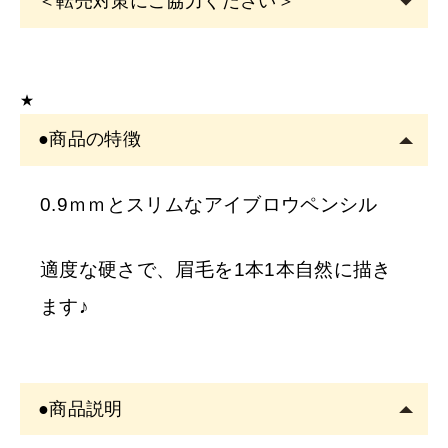
＜転売対策にご協力ください＞
こちらの商品は
サロン専売品
です。
EYE
サロン・ヘアサロン・エステサロン・美容クリニッ
★
クの運営者または従事者のみ購入可能です。
●商品の特徴
アカウント登録は
必ずサロン名をご記入
ください。フリ
ーランスの方も委託先（所属）の企業名またはサロン名
をご記入くださ
0.9ｍｍとスリムなアイブロウペンシル
い。
※
サロン名を
「個人名」
でご登録の方は、
ご注文をキャ
適度な硬さで、眉毛を1本1本自然に描き
ンセル
させていただくことがございます。あらかじめご
ます♪
了承ください。
※
開業予定の
方
●商品説明
美容師免許の画像をメールにてご提出をお願いいたしま