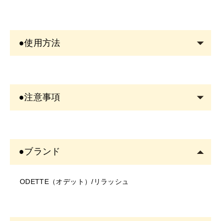
●使用方法
メイクに優しく馴染ませて洗い流します。
●注意事項
＜商品について＞
・写真のイメージと実物とは色、模様など多少異なる場
●ブランド
合がございます。
・入荷時期により、商品の仕様(デザイン、サイズ、カラ
ODETTE（オデット）/リラッシュ
ー、素材、表記など)が変更する場合があります。
・商品により仕様(デザイン、サイズ、カラーなど)に多
少のバラツキがある場合がございます。