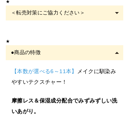
★
＜転売対策にご協力ください＞
こちらの商品は
サロン専売品
です。
EYE
サロン・ヘアサロン・エステサロン・美容クリニッ
★
クの運営者または従事者のみ購入可能です。
●商品の特徴
アカウント登録は
必ずサロン名をご記入
ください。フリ
ーランスの方も委託先（所属）の企業名またはサロン名
をご記入くださ
【本数が選べる6～11本】
メイクに馴染み
い。
やすいテクスチャー！
※
サロン名を
「個人名」
でご登録の方は、
ご注文をキャ
ンセル
させていただくことがございます。あらかじめご
摩擦レス＆保湿成分配合でみずみずしい洗
了承ください。
いあがり。
※
開業予定の
方