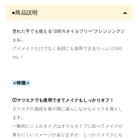
美容師免許の画像をメールにてご提出をお願いいたしま
●商品説明
す。
書類確認後に商品を発送しま
塗れた手でも使える”100％オイルフリー”クレンジングジ
す。
ェル。
確認できない場合はご注文をキャンセルいたしますの
アイメイクだけでなく全顔にも使用できるたっぷり150
で、あらかじめご了承くださ
ｍL！
〇開業予定の方＿証明書送り
先
＜特徴＞
order@odette.co.jp
①マツエクでも使用できてメイクもしっかりオフ！
エクステの負担を最小限に減らしながらメイクを落とし
ます。
一般的にジェルタイプはオイルタイプに比べてメイクが
落ちにくいイメージがありますが、しっかりメイクにも