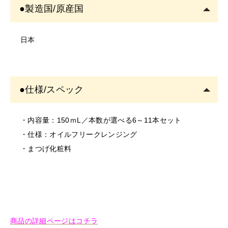
＜ご使用について＞
●製造国/原産国
・塗布する箇所に異常がないかご確認の上ご使用くださ
い。
日本
・お肌に異常があるときは使用をしないでください。
・お肌に合わない場合は、ご使用をおやめください。
・使用中、または使用後に異常があらわれた場合は使用
●仕様/スペック
を中止し、専門医にご相談されることをおすすめしま
す。
そのまま使用を続けますと、悪化する恐れがありま
・内容量：150ｍL／本数が選べる6～11本セット
す。
・仕様：オイルフリークレンジング
＜保存/保管/期限について＞
・まつげ化粧料
・乳幼児の手の届かない場所に保管してください。
・極端に高温又は低温の場所、直射日光のあたる場所に
は保管しないでください。
・直射日光のあたる場所には保管しないでください。
＜返品/交換について＞
商品の詳細ページはコチラ