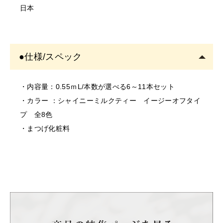
い。キャップを外したまま放置すると、筆が乾いて描け
日本
・お肌に異常があるときは使用をしないでください。
なくなる場合があります。
・お肌に合わない場合は、ご使用をおやめください。
②キャップの開閉はペン先が傷まないように真っ直ぐに
・使用中、または使用後に異常があらわれた場合は使用
開閉し、ペン先がキャップの側面に触れないようにして
●仕様/スペック
を中止し、専門医にご相談されることをおすすめしま
下さい。
す。そのまま使用を続けますと、悪化する恐れがありま
す。
・内容量：0.55ｍL/本数が選べる6～11本セット
＜保存/保管/期限について＞
・カラー ：シャイニーミルクティー イージーオフタイ
・乳幼児の手の届かない場所に保管してください。
プ 全8色
・極端に高温又は低温の場所、直射日光のあたる場所に
・まつげ化粧料
は保管しないでください。
・直射日光のあたる場所には保管しないでください。
＜返品/交換について＞
・不良品、欠品につきましては商品到着後、1週間以内に
ご連絡ください。
・お客様のご都合による返品、交換はできません。