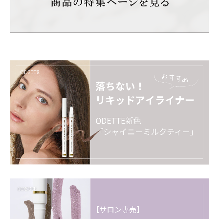
【サロンでの保存方法】
上向き保管、下向き保管のどちらでも色が出にくくなる
場合がございますので、長期保管をする際は横向きで保
管ください。
上向き保管は短期間の保管でしたら、問題はございませ
ん。
例：サロン内で展示している時 など
下向き保管は色が出にくくなる可能性が高いため、必ず
避けて下さい。