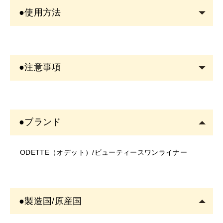
●使用方法
●色が出にくいと感じたとき
初めてお使いになる場合や、ペン先を上向きにした状態
●注意事項
で放置すると色が出にくくなる場合があります。この場
合は、ペン先を下向きにしてしばらく放置してから使用
＜商品について＞
するか、手の甲などで色の出具合を確認してからお使い
・写真のイメージと実物とは色、模様など多少異なる場
下さい。
●ブランド
合がございます。
●メイク時のご使用方法
・入荷時期により、商品の仕様(デザイン、サイズ、カラ
①ペン先にファンデーション等の油分がついた時は、テ
ODETTE（オデット）/ビューティースワンライナー
ー、素材、表記など)が変更する場合があります。
ィッシュペーパー等で優しく拭き取って清潔にしてお使
・商品により仕様(デザイン、サイズ、カラーなど)に多
い下さい。
少のバラツキがある場合がございます。
②液が衣類につかないようにご注意下さい。
＜ご使用について＞
●保管について
●製造国/原産国
・塗布する箇所に異常がないかご確認の上ご使用くださ
①キャップはカチッと音がするまでしっかり閉めて下さ
い。