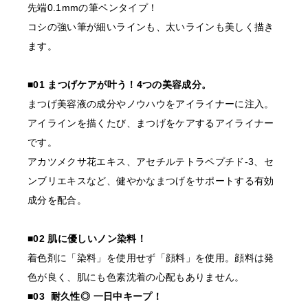
先端0.1mmの筆ペンタイプ！
書類確認後に商品を発送しま
コシの強い筆が細いラインも、太いラインも美しく描き
す。
ます。
確認できない場合はご注文をキャンセルいたしますの
で、あらかじめご了承くださ
■01 まつげケアが叶う！4つの美容成分。
まつげ美容液の成分やノウハウをアイライナーに注入。
〇開業予定の方＿証明書送り
アイラインを描くたび、まつげをケアするアイライナー
先
です。
order@odette.co.jp
アカツメクサ花エキス、アセチルテトラペプチド-3、セ
ンブリエキスなど、健やかなまつげをサポートする有効
成分を配合。
■02 肌に優しいノン染料！
着色剤に「染料」を使用せず「顔料」を使用。顔料は発
色が良く、肌にも色素沈着の心配もありません。
■03 耐久性◎ 一日中キープ！