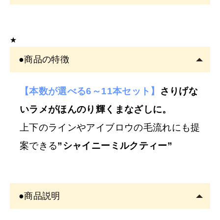
こちらの商品は
サロン専売品
です。
EYE
サロン・ヘアサロン・エステサロン・美容クリニッ
★
クの運営者または従事者のみ購入可能です。
●商品の特徴
アカウント登録は
必ずサロン名をご記入
ください。フリ
ーランスの方も委託先（所属）の企業名またはサロン名
をご記入くださ
【本数が選べる6～11本セット】
さりげな
い。
いラメがほんのり輝くまなざしに。
※
サロン名を
「個人名」
でご登録の方は、
ご注文をキャ
上下のラインやアイブロウの毛流れにも提
ンセル
させていただくことがございます。あらかじめご
案できる
”シャイニーミルクティー”
了承ください。
※
開業予定の
方
●商品説明
美容師免許の画像をメールにてご提出をお願いいたしま
す。