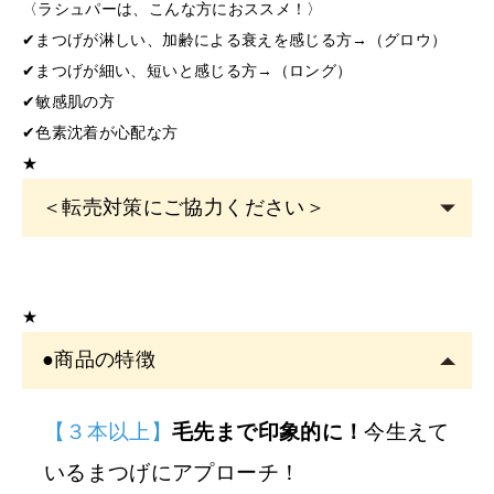
〈ラシュパーは、こんな方におススメ！〉
✔まつげが淋しい、加齢による衰えを感じる方→（グロウ）
✔まつげが細い、短いと感じる方→（ロング）
✔敏感肌の方
✔色素沈着が心配な方
★
＜転売対策にご協力ください＞
こちらの商品は
サロン専売品
です。
EYE
サロン・ヘアサロン・エステサロン・美容クリニッ
★
クの運営者または従事者のみ購入可能です。
●商品の特徴
アカウント登録は
必ずサロン名をご記入
ください。フリ
ーランスの方も委託先（所属）の企業名またはサロン名
をご記入くださ
【３本以上】
毛先まで印象的に！
今生えて
い。
いるまつげにアプローチ！
※
サロン名を
「個人名」
でご登録の方は、
ご注文をキャ