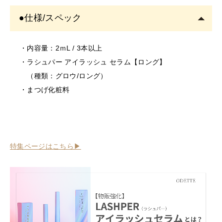
・使用中、または使用後に異常があらわれた場合は使用
●仕様/スペック
を中止し、専門医にご相談されることをおすすめしま
す。そのまま使用を続けますと、悪化する恐れがありま
す。
・内容量：2ｍL / 3本以上
＜保存/保管/期限について＞
・ラシュパー アイラッシュ セラム【ロング】
・乳幼児の手の届かない場所に保管してください。
（種類：グロウ/ロング）
・極端に高温又は低温の場所、直射日光のあたる場所に
・まつげ化粧料
は保管しないでください。
・直射日光のあたる場所には保管しないでください。
＜返品/交換について＞
・不良品、欠品につきましては商品到着後、1週間以内に
特集ページはこちら▶
ご連絡ください。
・お客様のご都合による返品、交換はできません。