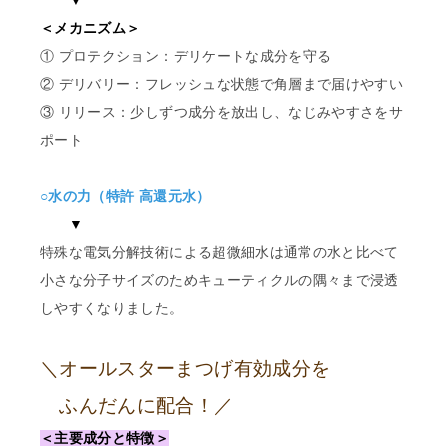
＜メカニズム＞
① プロテクション：デリケートな成分を守る
② デリバリー：フレッシュな状態で角層まで届けやすい
③ リリース：少しずつ成分を放出し、なじみやすさをサ
ポート
○水の力（特許 高還元水）
▼
特殊な電気分解技術による超微細水は通常の水と比べて
小さな分子サイズのためキューティクルの隅々まで浸透
しやすくなりました。
＼オールスターまつげ有効成分を
ふんだんに配合！／
＜主要成分と特徴＞