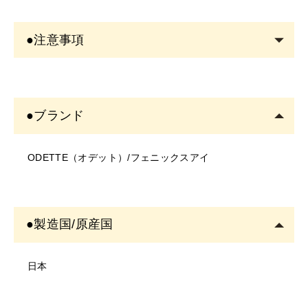
洗顔後の清潔な目元へ使用します。アイラインを引くよ
うにまつげの根元にたっぷり塗ります。
●注意事項
メイクをされる場合は、美容液が乾いてから行います。
＜商品について＞
・写真のイメージと実物とは色、模様など多少異なる場
●ブランド
合がございます。
・入荷時期により、商品の仕様(デザイン、サイズ、カラ
ODETTE（オデット）/フェニックスアイ
ー、素材、表記など)が変更する場合があります。
・商品により仕様(デザイン、サイズ、カラーなど)に多
少のバラツキがある場合がございます。
＜ご使用について＞
●製造国/原産国
・塗布する箇所に異常がないかご確認の上ご使用くださ
い。
日本
・お肌に異常があるときは使用をしないでください。
・お肌に合わない場合は、ご使用をおやめください。