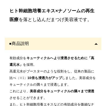
ンセル
させていただくことがございます。あらかじめご
ヒト幹細胞培養エキス×ナノソームの再生
了承ください。
医療
を落とし込んだまつげ美容液です。
※
開業予定の
方
美容師免許の画像をメールにてご提出をお願いいたしま
●商品説明
す。
書類確認後に商品を発送しま
有効成分を
キューティクルへより浸透させるために「高
す。
還元水」
を採用。
確認できない場合はご注文をキャンセルいたしますの
高還元水がブースターのような役割をし、従来の製品に
で、あらかじめご了承くださ
比べ
10倍も浸透力がアップ
しました。美容成分を
（※1）
キューティクルの隅々まで浸透します。
〇開業予定の方＿証明書送り
これにより、
美容成分をキューティクルの隅々まで浸透
先
させることができます。
order@odette.co.jp
また、ヒト幹細胞培養エキスなどの有効成分を微細なナ