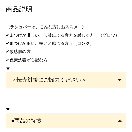
商品説明
〈ラシュパーは、こんな方におススメ！〉
✔まつげが淋しい、加齢による衰えを感じる方→（グロウ）
✔まつげが細い、短いと感じる方→（ロング）
✔敏感肌の方
✔色素沈着が心配な方
★
＜転売対策にご協力ください＞
こちらの商品は
サロン専売品
です。
EYE
サロン・ヘアサロン・エステサロン・美容クリニッ
★
クの運営者または従事者のみ購入可能です。
●商品の特徴
アカウント登録は
必ずサロン名をご記入
ください。フリ
ーランスの方も委託先（所属）の企業名またはサロン名