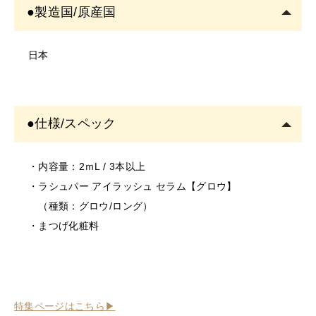
＜ご使用について＞
●製造国/原産国
・塗布する箇所に異常がないかご確認の上ご使用くださ
い。
日本
・お肌に異常があるときは使用をしないでください。
・お肌に合わない場合は、ご使用をおやめください。
・使用中、または使用後に異常があらわれた場合は使用
●仕様/スペック
を中止し、専門医にご相談されることをおすすめしま
す。そのまま使用を続けますと、悪化する恐れがありま
す。
・内容量：2ｍL / 3本以上
＜保存/保管/期限について＞
・ラシュパー アイラッシュ セラム【グロウ】
・乳幼児の手の届かない場所に保管してください。
（種類：グロウ/ロング）
・極端に高温又は低温の場所、直射日光のあたる場所に
・まつげ化粧料
は保管しないでください。
・直射日光のあたる場所には保管しないでください。
＜返品/交換について＞
・不良品、欠品につきましては商品到着後、1週間以内に
特集ページはこちら▶