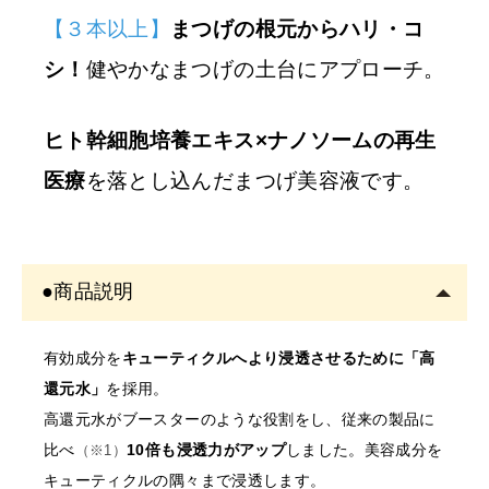
をご記入くださ
【３本以上】
まつげの根元からハリ・コ
い。
シ！
健やかなまつげの土台にアプローチ。
※
サロン名を
「個人名」
でご登録の方は、
ご注文をキャ
ンセル
させていただくことがございます。あらかじめご
ヒト幹細胞培養エキス×ナノソームの再生
了承ください。
医療
を落とし込んだまつげ美容液です。
※
開業予定の
方
美容師免許の画像をメールにてご提出をお願いいたしま
●商品説明
す。
書類確認後に商品を発送しま
有効成分を
キューティクルへより浸透させるために「高
す。
還元水」
を採用。
確認できない場合はご注文をキャンセルいたしますの
高還元水がブースターのような役割をし、従来の製品に
で、あらかじめご了承くださ
比べ
10倍も浸透力がアップ
しました。美容成分を
（※1）
キューティクルの隅々まで浸透します。
〇開業予定の方＿証明書送り