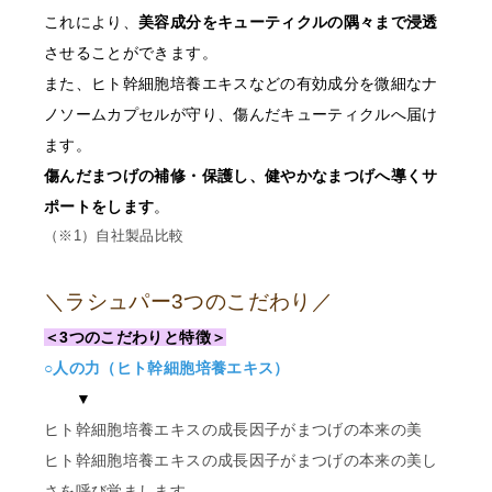
これにより、
美容成分をキューティクルの隅々まで浸透
先
させることができます。
order@odette.co.jp
また、ヒト幹細胞培養エキスなどの有効成分を微細なナ
ノソームカプセルが守り、傷んだキューティクルへ届け
ます。
傷んだまつげの補修・保護し、健やかなまつげへ導くサ
ポートをします
。
（※1）自社製品比較
＼ラシュパー3つのこだわり／
＜3つのこだわりと特徴＞
○人の力（ヒト幹細胞培養エキス）
▼
ヒト幹細胞培養エキスの成長因子がまつげの本来の美
ヒト幹細胞培養エキスの成長因子がまつげの本来の美し
さを呼び覚まします。