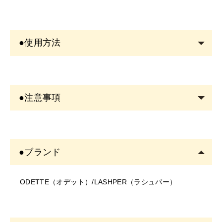
●使用方法
洗顔後の清潔な目元へ使用します。アイラインを引くよ
うにまつげの根元にたっぷり塗ります。
●注意事項
メイクをされる場合は、美容液が乾いてから行います。
＜商品について＞
・写真のイメージと実物とは色、模様など多少異なる場
●ブランド
合がございます。
・入荷時期により、商品の仕様(デザイン、サイズ、カラ
ODETTE（オデット）/LASHPER（ラシュパー）
ー、素材、表記など)が変更する場合があります。
・商品により仕様(デザイン、サイズ、カラーなど)に多
少のバラツキがある場合がございます。