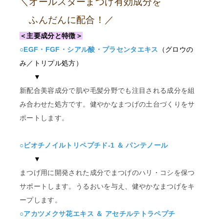
＼オールスターまつげ有効成分を
ふんだんに配合！／
＜主要成分と特徴＞
○EGF・FGF・シアル酸・プラセンタエキス
（グロウの
み／トリプル処方）
▼
新配合美容成分で肌や毛髪分野でも注目される成分を組
み合わせた処方です。健やかなまつげの土台づくりをサ
ポートします。
○ビオチノイルトリペプチド-1 ＆ パンテノール
▼
まつげ用に開発された成分でまつげのハリ・コシを保つ
サポートします。うるおいを与え、健やかなまつげをキ
ープします。
○アカツメクサ花エキス ＆ アセチルテトラペプチ