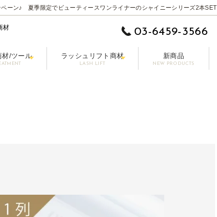
ペーン♪ 夏季限定でビューティースワンライナーのシャイニーシリーズ2本SET
商材
03-6459-3566
商材/ツール
ラッシュリフト商材
新商品
EATMENT
LASH LIFT
NEW PRODUCTS
 EYE】
ムーバー
ットラッシュ
施術用コーティング剤
まつげ美容液【LASHPER】
パーマロッド
カラーエクステ
セット剤
シングル 0.10-0.15mm
前処理剤/プライマー
パーマグルー
マスカラ【PAONNE】-パンヌ-
コーティング剤
トリートメント剤
ボリューム 0.06-0
ア
プー【RE LASH】
サージカルテープ
アイブロウプロダクツ【DRAWB】
アイパッチ
ブラシ/コーム/チップ/筆
【初回無料】販
その他の商材