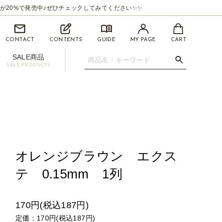
が20%で発売中♪ぜひチェックしてみてください✨✨
CONTACT
CONTENTS
GUIDE
MY PAGE
CART
SALE商品
SALE PRODUCTS
.07mm
イライナー【BEAUTYSWANLINER】
ツィーザー(ピンセット)
マイクロスティック/マイクロチップ
促用ディスプレイセット
オレンジブラウン エクス
テ 0.15mm 1列
170円(税込187円)
定価：170円(税込187円)