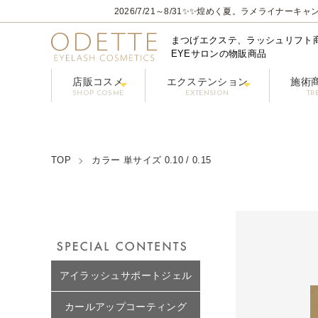
2026/7/21～8/31
✨✨煌めく夏。ラメライナーキャン
まつげエクステ、ラッシュリフト
EYEサロンの物販商品
店販コスメ
エクステンション
施術
SHOP COSME
EXTENSION
TR
フェニックスアイ プロフェショナルシリーズ
コーティングまつげ美容液【PHENIX
グルー / リ
フラ
クレンジング/アイシャン
TOP
カラー 単サイズ 0.10 / 0.15
アイラッシュサポートジェル
カールアップコーティング