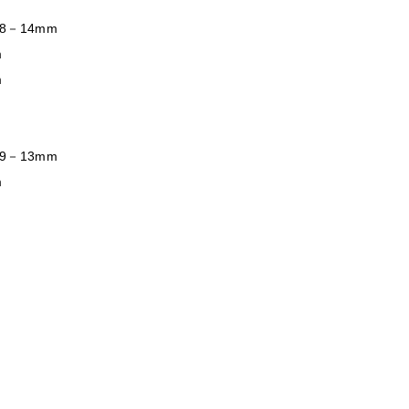
8－14mm
m
m
9－13mm
m