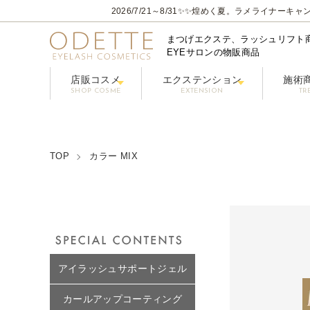
2026/7/21～8/31
✨✨煌めく夏。ラメライナーキャン
まつげエクステ、ラッシュリフト
EYEサロンの物販商品
店販コスメ
エクステンション
施術
SHOP COSME
EXTENSION
TR
フェニックスアイ プロフェショナルシリーズ
コーティングまつげ美容液【PHENIX
グルー / リ
フラ
クレンジング/アイシャン
TOP
カラー MIX
アイラッシュサポートジェル
カールアップコーティング