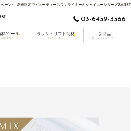
ペーン♪ 夏季限定でビューティースワンライナーのシャイニーシリーズ2本SET
商材
03-6459-3566
商材/ツール
ラッシュリフト商材
新商品
EATMENT
LASH LIFT
NEW PRODUCTS
 EYE】
ムーバー
ットラッシュ
施術用コーティング剤
まつげ美容液【LASHPER】
パーマロッド
カラーエクステ
セット剤
シングル 0.10-0.15mm
前処理剤/プライマー
パーマグルー
マスカラ【PAONNE】-パンヌ-
コーティング剤
トリートメント剤
ボリューム 0.06-0
ア
プー【RE LASH】
サージカルテープ
アイブロウプロダクツ【DRAWB】
アイパッチ
ブラシ/コーム/チップ/筆
【初回無料】販
その他の商材