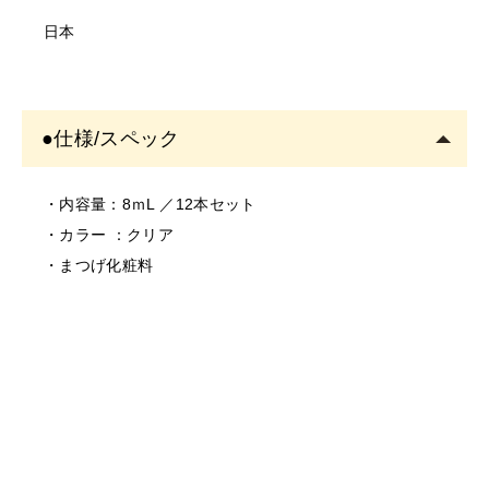
い。
日本
・お肌に異常があるときは使用をしないでください。
・お肌に合わない場合は、ご使用をおやめください。
・使用中、または使用後に異常があらわれた場合は使用
●仕様/スペック
を中止し、専門医にご相談されることをおすすめしま
す。そのまま使用を続けますと、悪化する恐れがありま
す。
・内容量：8ｍL ／12本セット
＜保存/保管/期限について＞
・カラー ：クリア
・乳幼児の手の届かない場所に保管してください。
・まつげ化粧料
・極端に高温又は低温の場所、直射日光のあたる場所に
は保管しないでください。
・直射日光のあたる場所には保管しないでください。
＜返品/交換について＞
・不良品、欠品につきましては商品到着後、1週間以内に
ご連絡ください。
・お客様のご都合による返品、交換はできません。