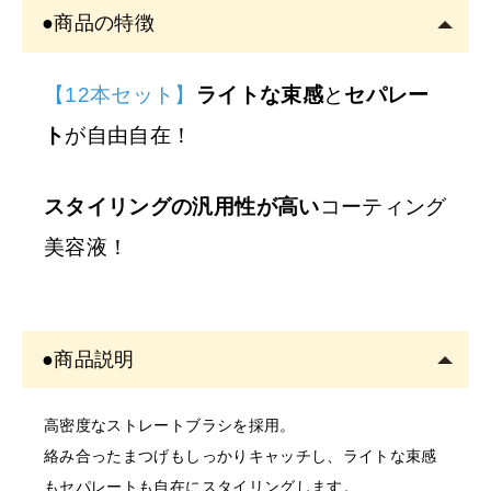
●商品の特徴
アカウント登録は
必ずサロン名をご記入
ください。フリ
ーランスの方も委託先（所属）の企業名またはサロン名
をご記入くださ
【12本セット】
ライトな束感
と
セパレー
い。
ト
が自由自在！
※
サロン名を
「個人名」
でご登録の方は、
ご注文をキャ
ンセル
させていただくことがございます。あらかじめご
スタイリングの汎用性が高い
コーティング
了承ください。
美容液！
※
開業予定の
方
美容師免許の画像をメールにてご提出をお願いいたしま
●商品説明
す。
書類確認後に商品を発送しま
高密度なストレートブラシを採用。
す。
絡み合ったまつげもしっかりキャッチし、ライトな束感
確認できない場合はご注文をキャンセルいたしますの
もセパレートも自在にスタイリングします。
で、あらかじめご了承くださ