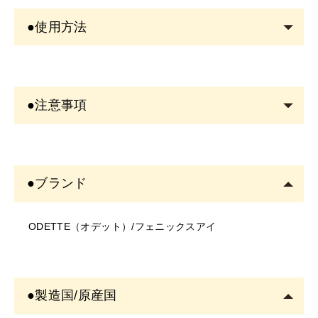
●使用方法
洗顔後の清潔な目元へ使用します。まつげの根元から毛
先に向かって本品を塗ります。
●注意事項
メイクをされる場合は、コーティング美容液が乾いてか
ら行います。
＜商品について＞
※アイメイク後のスタイリングとして使用する場合は、
・写真のイメージと実物とは色、模様など多少異なる場
まつげやエクステに付着した化粧品をコーミングで落と
●ブランド
合がございます。
してからのご使用がおすすめです。
・入荷時期により、商品の仕様(デザイン、サイズ、カラ
ODETTE（オデット）/フェニックスアイ
ー、素材、表記など)が変更する場合があります。
メイクが容器へ混入しないように、ティッシュなどでブ
・商品により仕様(デザイン、サイズ、カラーなど)に多
ラシを拭いてから収納します。
少のバラツキがある場合がございます。
＜ご使用について＞
ぬるま湯で簡単にオフができます。
●製造国/原産国
・塗布する箇所に異常がないかご確認の上ご使用くださ