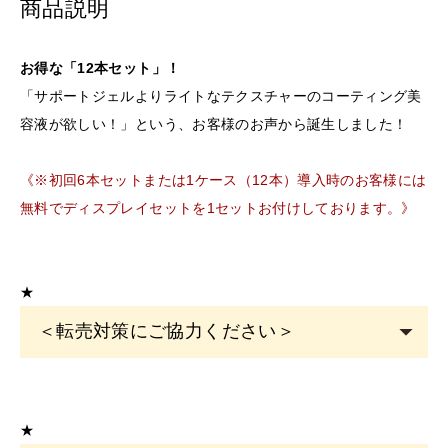
商品説明
お得な「12本セット」！
「サポートジェルよりライトなテクスチャーのコーティング美
容液が欲しい！」という、お客様のお声から誕生しました！
《※初回6本セットまたは1ケース（12本）導入時のお客様には
無料でディスプレイセットを1セットお付けしております。》
★
＜転売対策にご協力ください＞
こちらの商品は
サロン専売品
です。
EYE
サロン・ヘアサロン・エステサロン・美容クリニッ
★
クの運営者または従事者のみ購入可能です。