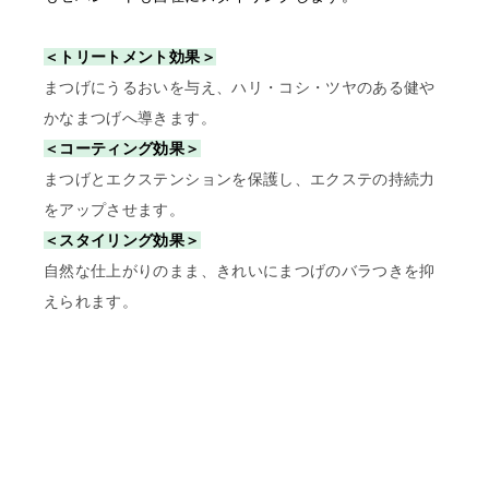
＜トリートメント効果＞
〇開業予定の方＿証明書送り
まつげにうるおいを与え、ハリ・コシ・ツヤのある健や
先
かなまつげへ導きます。
order@odette.co.jp
＜コーティング効果＞
まつげとエクステンションを保護し、エクステの持続力
をアップさせます。
＜スタイリング効果＞
自然な仕上がりのまま、きれいにまつげのバラつきを抑
えられます。