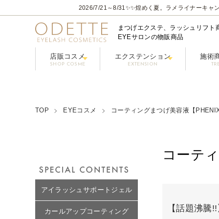
2026/7/21～8/31
✨✨煌めく夏。ラメライナーキャン
まつげエクステ、ラッシュリフト
EYEサロンの物販商品
店販コスメ
エクステンション
施術
SHOP COSME
EXTENSION
TR
フェニックスアイ プロフェショナルシリーズ
コーティングまつげ美容液【PHENIX
グルー / リ
フラ
クレンジング/アイシャン
TOP
EYEコスメ
コーティングまつげ美容液【PHENIX
コーティ
グループ一覧
アイラッシュサポートジェル
【話題沸騰!
カールアップコーティング