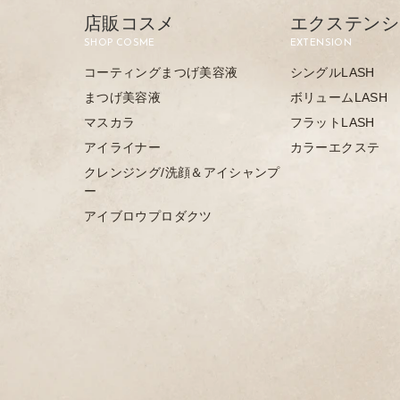
店販コスメ
エクステンシ
SHOP COSME
EXTENSION
コーティングまつげ美容液
シングルLASH
まつげ美容液
ボリュームLASH
マスカラ
フラットLASH
アイライナー
カラーエクステ
クレンジング/洗顔＆アイシャンプ
ー
アイブロウプロダクツ