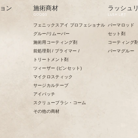
ョン
施術商材
ラッシュ
GOODS
LUSH LIFT
フェニックスアイ プロフェショナル
パーマロッド
グルー/リムーバー
セット剤
施術用コーティング剤
コーティング
前処理剤 / プライマー /
パーマグルー
トリートメント剤
ツィーザー (ピンセット)
マイクロスティック
サージカルテープ
アイパッチ
スクリューブラシ・コーム
その他の商材