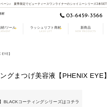
ペーン♪ 夏季限定でビューティースワンライナーのシャイニーシリーズ2本SET
商材
03-6459-3566
商材/ツール
ラッシュリフト商材
新商品
EATMENT
LASH LIFT
NEW PRODUCTS
 EYE】
ムーバー
ットラッシュ
施術用コーティング剤
まつげ美容液【LASHPER】
パーマロッド
カラーエクステ
セット剤
シングル 0.10-0.15mm
前処理剤/プライマー
パーマグルー
マスカラ【PAONNE】-パンヌ-
コーティング剤
トリートメント剤
ボリューム 0.06-0
ア
プー【RE LASH】
サージカルテープ
アイブロウプロダクツ【DRAWB】
アイパッチ
ブラシ/コーム/チップ/筆
【初回無料】販
その他の商材
 EYE】
ングまつげ美容液【PHENIX EYE
!】BLACKコーティングシリーズはコチラ