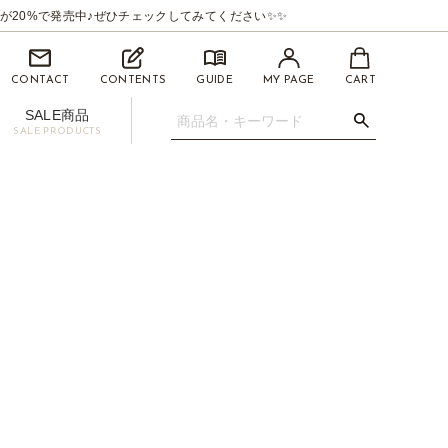
が20%で発売中♪ぜひチェックしてみてください✨✨
CONTACT
CONTENTS
GUIDE
MY PAGE
CART
SALE商品
SALE PRODUCTS
.07mm
イライナー【BEAUTYSWANLINER】
ツィーザー(ピンセット)
マイクロスティック/マイクロチップ
促用ディスプレイセット
】