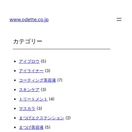
内
容
www.odette.co.jp
を
ス
キ
ッ
プ
アイブロウ
(5)
アイライナー
(3)
コーティング美容液
(7)
スキンケア
(3)
トリートメント
(4)
マスカラ
(3)
まつげエクステンション
(2)
まつげ美容液
(5)