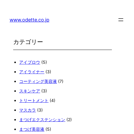
内
容
www.odette.co.jp
を
ス
キ
ッ
プ
アイブロウ
(5)
アイライナー
(3)
コーティング美容液
(7)
スキンケア
(3)
トリートメント
(4)
マスカラ
(3)
まつげエクステンション
(2)
まつげ美容液
(5)