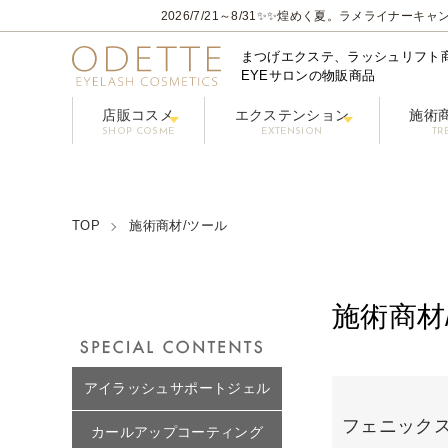
2026/7/21～8/31
✨✨煌めく夏。ラメライナーキャン
まつげエクステ、ラッシュリフト
EYEサロンの物販商品
店販コスメ
エクステンション
施術
SHOP COSME
EXTENSION
TR
フェニックスアイ プロフェショナルシリーズ
コーティングまつげ美容液【PHENIX
グルー / リ
フラ
クレンジング/アイシャン
TOP
施術商材/ツール
施術商材
グループ一覧
アイラッシュサポートジェル
フェニックス
カールアップコーティング