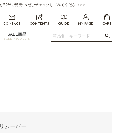
が20%で発売中♪ぜひチェックしてみてください✨✨
CONTACT
CONTENTS
GUIDE
MY PAGE
CART
SALE商品
SALE PRODUCTS
.07mm
イライナー【BEAUTYSWANLINER】
ツィーザー(ピンセット)
マイクロスティック/マイクロチップ
促用ディスプレイセット
/ リムーバー