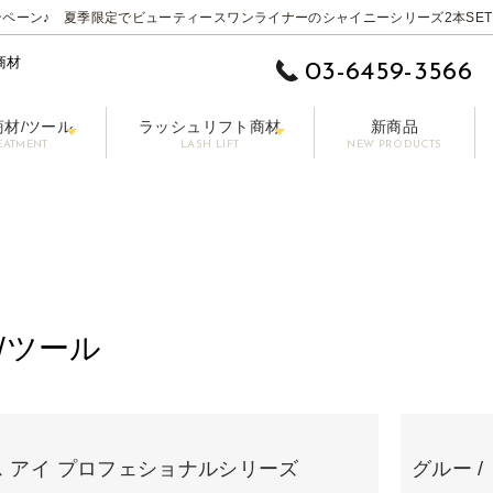
ペーン♪ 夏季限定でビューティースワンライナーのシャイニーシリーズ2本SET
商材
03-6459-3566
商材/ツール
ラッシュリフト商材
新商品
EATMENT
LASH LIFT
NEW PRODUCTS
 EYE】
ムーバー
ットラッシュ
施術用コーティング剤
まつげ美容液【LASHPER】
パーマロッド
カラーエクステ
セット剤
シングル 0.10-0.15mm
前処理剤/プライマー
パーマグルー
マスカラ【PAONNE】-パンヌ-
コーティング剤
トリートメント剤
ボリューム 0.06-0
ア
プー【RE LASH】
サージカルテープ
アイブロウプロダクツ【DRAWB】
アイパッチ
ブラシ/コーム/チップ/筆
【初回無料】販
その他の商材
/ツール
 アイ プロフェショナルシリーズ
グルー 