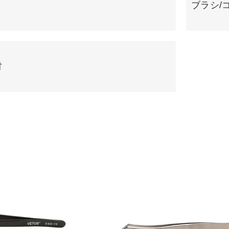
ブラシ/
材